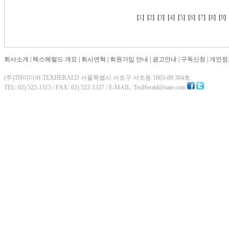
[
1
] [
2
] [
3
] [
4
] [
5
] [
6
] [
7
] [
8
] [
9
회사소개
|
텍스헤럴드 개요
|
회사연혁
|
회원가입 안내
|
광고안내
|
구독신청
|
개인정
(주)TH미디어 TEXHERALD 서울특별시 서초구 서초동 1603-69 304호
TEL: 02) 522-1313 / FAX: 02) 522-1337 / E-MAIL: TexHerald@nate.com