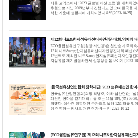
서울 코엑스에서 ‘2023 글로벌 패션 포럼’을 개최하였
후원으로 지난 2009년부터 진행되고 있으며 한국을 대표
석한 가운데 성황리에 개최되었다.&#8[2023-10-25]
제12회 니트&한지섬유패션디자인경진대회, 영예의 대
ECO융합섬유연구원(원장 서민강)은 천만송이 국화축제
12회 니트&amp;한지섬유패션디자인경진대회 패션쇼&a
12번째로 개최된 니트&amp;한지섬유패션디자인경진
지섬유를 재기발랄하면서 실용성을 돋보이게 [2023-10-
[한국섬유산업연합회 장학재단] '2023 섬유패션인 한마
한국섬유산업연합회(회장 최병오, 이하 섬산련)는 ‘섬
패션인 한마음 걷기대회」를 오는 11월 18일(토) 09
작했다. 섬산련 장학재단 주관으로 올해 12회째를 맞
께 참여하는 행사로 개인 참가비는 전[2023-10-22]
[ECO융합섬유연구원] '제12회 니트&한지섬유 패션디