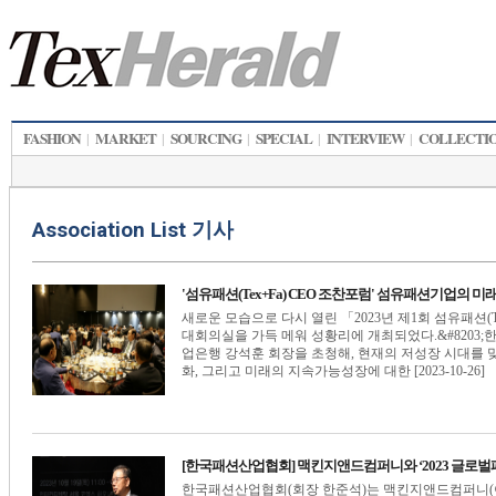
FASHION
MARKET
SOURCING
SPECIAL
INTERVIEW
COLLECTI
|
|
|
|
|
Association List 기사
'섬유패션(Tex+Fa) CEO 조찬포럼' 섬유패션기업의 
새로운 모습으로 다시 열린 「2023년 제1회 섬유패션(Tex
대회의실을 가득 메워 성황리에 개최되었다.&#8203;
업은행 강석훈 회장을 초청해, 현재의 저성장 시대를
화, 그리고 미래의 지속가능성장에 대한 [2023-10-26]
[한국패션산업협회] 맥킨지앤드컴퍼니와 ‘2023 글로벌
한국패션산업협회(회장 한준석)는 맥킨지앤드컴퍼니(이하