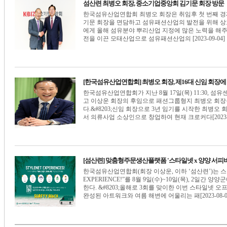
섬산련 최병오 회장, 중소기업중앙회 김기문 회장 방문
한국섬유산업연합회 최병오 회장은 취임후 첫 번째 경제단체
기문 회장을 면담하고 섬유패션산업의 발전을 위해 상호 
에게 올해 섬유분야 뿌리산업 지정에 많은 노력을 해
전을 이끈 모태산업으로 섬유패션산업의 [2023-09-04]
[한국섬유산업연합회] 최병오 회장, 제16대 신임 회장에
한국섬유산업연합회가 지난 8월 17일(목) 11:30, 섬유
고 이상운 회장의 후임으로 패션그룹형지 최병오 회장
다.&#8203;신임 회장으로 3년 임기를 시작한 최병오 
서 의류사업 소상인으로 창업하여 현재 크로커다[2023-0
[섬산련] 맞춤형주문생산플랫폼 '스타일넷 x 양양 서피
한국섬유산업연합회(회장 이상운, 이하 ‘섬산련’)는 스타
EXPERIENCE!”를 8월 9일(수)~10일(목), 2일간 양
한다. &#8203;올해로 3회를 맞이한 이번 스타일넷
완성된 아트워크와 여름 해변에 어울리는 패[2023-08-0