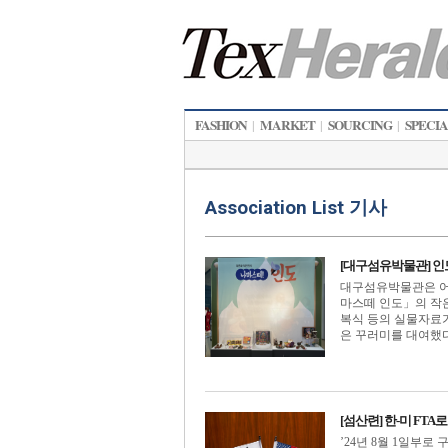
FASHION
MARKET
SOURCING
SPECI
|
|
|
Association List 기사
[대구섬유박물관] 인
대구섬유박물관은 어
마스떼 인도」의 작은
복식 등의 실물자료
은 꾸러미를 대여했다. &
[섬산련] 한-미 F
’24년 8월 1일부로