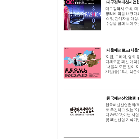
[대구경북패션사업협동조
대구광역시 주최, 
황리에 막을 내렸다.
스 및 관계자를 대상
수성을 함께 보여주는 패
[서울패션로드] 서울
K-팝, 드라마, 영화
다채로운 패션 매력을
‘서울의 모든 길이 K
31일(금) 18시, 석촌호[
[한국패션산업협회] K디
한국패션산업협회(회장
로 추진하고 있는 K
다.&#8203;이번
및 패션산업 지식기반화