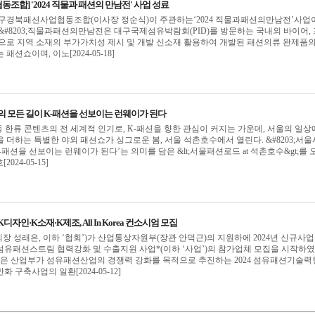
합] '2024 직물과 패션의 만남전' 사업 성료
대구경북패션사업협동조합(이사장 정순식)이 주관하는‘2024 직물과패션의만남전’사업
&#8203;직물과패션의만남전은 대구국제섬유박람회(PID)를 방문하는 국내외 바이어,
으로 지역 소재의 부가가치성 제시 및 개발 신소재 활용하여 개발된 패션의류 완제품의
션쇼이며, 이노[2024-05-18]
의 모든 길이 K-패션을 선보이는 런웨이가 된다
 등 한류 콘텐츠의 전 세계적 인기로, K-패션을 향한 관심이 커지는 가운데, 서울의 일상
 더하는 특별한 야외 패션쇼가 싱그로운 봄, 서울 석촌호수에서 열린다. &#8203;서
-패션을 선보이는 런웨이가 된다’는 의미를 담은 &lt;서울패션로드 at 석촌호수&gt;를 
2024-05-15]
자인·K소재·K제조, All In Korea 컨소시엄 모집
 성래은, 이하 ‘협회’)가 산업통상자원부(장관 안덕근)의 지원하에 2024년 신규사
섬유패션스트림 협력강화 및 수출지원 사업*(이하 ‘사업’)의 참가업체 모집을 시작하였
 사업은 산업부가 섬유패션산업의 경쟁력 강화를 목적으로 추진하는 2024 섬유패션기술
 구축사업의 일환[2024-05-12]