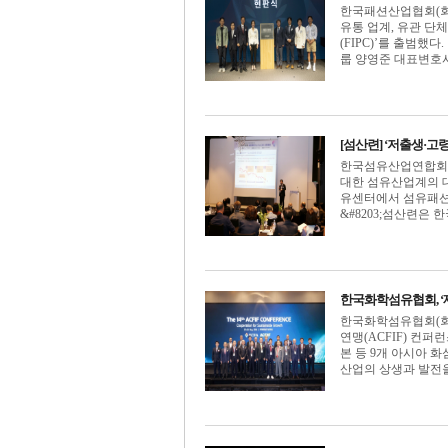
한국패션산업협회(회장
유통 업계, 유관 단
(FIPC)’를 출범했
룹 양영준 대표변호사가 
[섬산련] ‘저출생·고
한국섬유산업연합회(회
대한 섬유산업계의 대
유센터에서 섬유패션기
&#8203;섬산련은 한
한국화학섬유협회, ‘제
한국화학섬유협회(회장
연맹(ACFIF) 컨퍼런
본 등 9개 아시아 
산업의 상생과 발전을 향