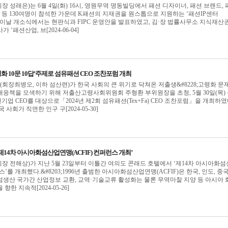
 성래은)는 6월 4일(화) 16시, 영원무역 명동빌딩에서 패션 디자이너, 패션 브랜드, 
체 등 130여명이 참석한 가운데 K패션의 지재권을 원스톱으로 지원하는 ‘패션IP센터
다. 이날 개소식에서는 현판식과 FIPC 운영안을 발표하였고, 김·장 법률사무소 지식재산
‘패션산업, 브[2024-06-04]
령화 10문 10답’주제로 섬유패션 CEO 조찬포럼 개최
장최병오, 이하 섬산련)가 한국 사회의 큰 위기로 닥쳐온 저출생&#8228;고령화 문
응책을 모색하기 위해 저출산고령사회위원회 주형환 부위원장을 초청, 5월 30일(목)
업 CEO를 대상으로「2024년 제2회 섬유패션(Tex+Fa) CEO 조찬포럼」을 개최하였
국 사회가 직면한 인구 구[2024-05-30]
14차 아시아화섬산업연맹(ACFIF) 컨퍼런스 개최’
 전해상)가 지난 5월 23일부터 이틀간 여의도 콘래드 호텔에서 ‘제14차 아시아화
스’를 개최했다.&#8203;1996년 출범한 아시아화섬산업연맹(ACFIF)은 한국, 인도, 중국
화섬생산 국가간 산업정보 교환, 교역·기술교류 활성화는 물론 무역마찰 지양 등 아시아 
한 지속적[2024-05-26]