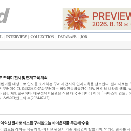
AL
INTERVIEW
COLLECTION
DATABASE
JOB
|
|
|
|
도 꾸러미 전시 및 연계교육 개최
린이를 대상으로 인도를 소개하는 꾸러미 전시와 연계교육을 선보인다. 전시자료는
 꾸러미이다. &#8203;다문화꾸러미는 국립민속박물관이 개발한 여러 나라의 생활, 놀
가 담긴 체험교구이다. 대구섬유박물관은 작년 태국 꾸러미에 이어「나마스떼 인도」의
#8203;인도의 복[2024-07-17]
TA로 역외산 원사로 제조한 구리암모늄 레이온직물‘무관세’수출
 구리암모늄 레이온 직물의 한-미 FTA 원산지 기준 개정안이 발효되어, 역외산 원사를 