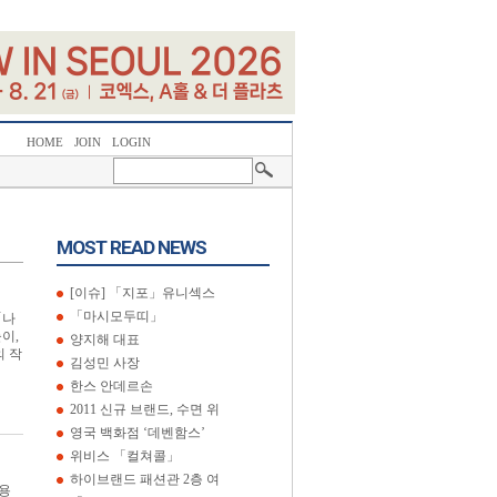
HOME
JOIN
LOGIN
MOST READ NEWS
[이슈] 「지포」유니섹스
「마시모두띠」
「나
이,
양지해 대표
 작
김성민 사장
한스 안데르손
2011 신규 브랜드, 수면 위
영국 백화점 ‘데벤함스’
위비스 「컬쳐콜」
하이브랜드 패션관 2층 여
사용