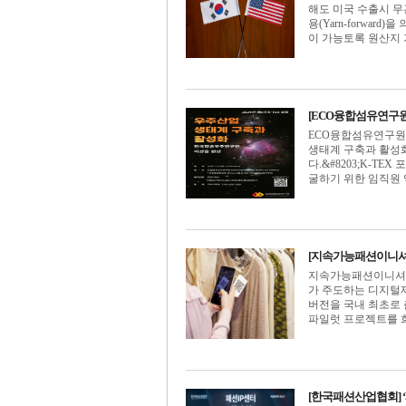
해도 미국 수출시 무관
용(Yarn-forwar
이 가능토록 원산지 기준
[ECO융합섬유연구원]
ECO융합섬유연구원
생태계 구축과 활성화
다.&#8203;K-
굴하기 위한 임직원 역
[지속가능패션이니셔티
지속가능패션이니셔티브
가 주도하는 디지털제품여권
버전을 국내 최초로 
파일럿 프로젝트를 희망
[한국패션산업협회] ‘패