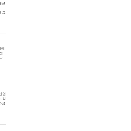
패션
권 그
제에
 섬
다.
섬산업
, 일
화섬