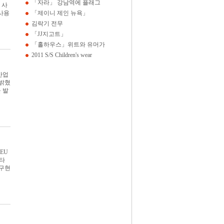
「자라」 강남역에 플래그
 사
 사용
「제이니 제인 뉴욕」
김락기 전무
「JJ지고트」
「홀하우스」위트와 유머가
2011 S/S Children's wear
산업
 밝혔
 발
EU
베타
 구현