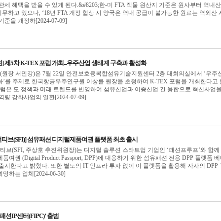
세 혜택을 받을 수 있게 된다.&#8203;한-미 FTA 직물 원산지 기준은 원사부터 역내산
d)을 의무하고 있으나, ‘18년 FTA 개정 협상 시 양국은 역내 공급이 불가능한 원료는 역외산
을 개정하[2024-07-09]
 제5차 K-TEX 포럼 개최...우주산업 생태계 구축과 활성화
(원장 서민강)은 7월 22일 안전보호융복합섬유기술지원센터 2층 대회의실에서 ‘우주
’를 주제로 한국항공우주연구원 이상률 원장을 초청하여 K-TEX 포럼을 개최한다고
TEX 포럼은 도 정책과 미래 트렌드를 반영하여 섬유산업과 이종산업 간 융합으로 혁신사업을
량 강화사업의 일환[2024-07-09]
브(SFI)] 섬유패션 디지털제품여권 플랫폼 최초 출시
(SFI, 주상호 추진위원장)는 디지털 솔루션 스타트업 기업인 ‘패션프루프’와 함께 
 (Digital Product Passport, DPP)에 대응하기 위한 섬유패션 전용 DPP 플랫폼 
출시한다고 밝혔다. 또한 별도의 IT 인프라 투자 없이 이 플랫폼을 활용해 자사의 DPP
하는 업체[2024-06-30]
션IP센터(FIPC)’ 출범