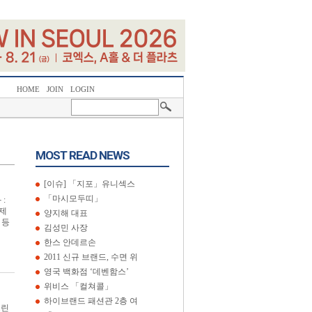
HOME
JOIN
LOGIN
MOST READ NEWS
[이슈] 「지포」유니섹스
「마시모두띠」
:
경제
양지해 대표
’ 등
김성민 사장
한스 안데르손
2011 신규 브랜드, 수면 위
영국 백화점 ‘데벤함스’
위비스 「컬쳐콜」
하이브랜드 패션관 2층 여
그린