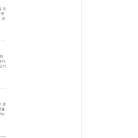
질 오
계부
. 보
전력
였다.
 고기
 권
력을
ry