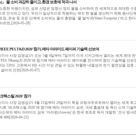
ex)」 물 소비 과감히 줄이고, 환경 보호에 적극 나서
소중한 자원이지만, 섬유 산업은 엄청난 양의 물을 소비하며 전 세계적으로 막대한 수
으로 인식되고 있다. 우리가 일상적으로 착용하는 재킷 한 벌을 생산하기 위해 원사단
포장, 운송 등 모든 단계에 소비되는 물의 총량을 ‘물 발자국(Water Footprint.)’라고 한다
,[2026-05-28]
IEEE PES T&D 2026’ 참가, 메타 아라미드 페이퍼 기술력 선보여
사 사장 김영섭)가 오는 5월 4일부터 7일까지 미국 시카고에서 열리는 세계 최대 
E PES T&amp;D 2026’에 참가해 메타 아라미드 페이퍼를 전시하며 첨단 기술력을 선보
는 220도 고온에서 6만 시간 이상 견딜 수 있는 탁월한 내열성과 전기 절연성을 갖춘
비의 안전[2026-05-07]
크텍스틸 2026’ 참가
사 사장 김영섭)가 4월 21일부터 24일까지 독일 프랑크푸르트에서 열리는 세계 최고
시회 ‘테크텍스틸 2026’에 참가해 메타 아라미드 섬유, 극세 흡음재 등 혁신 소재 기술
재의 메타 아라미드 섬유 ‘아라윈(Arawin)’은 한국 최초로 독자 개발한 ‘건식 방사(D
 400[2026-04-22]