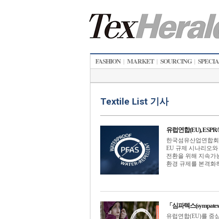
FASHION
MARKET
SOURCING
SPECI
|
|
|
Textile List 기사
유럽연합(EU), ESPR
한국섬유산업연합회(회장
EU 규제 시나리오와
전환을 위해 지속가능한 제품을
환경 규제를 본격화하고 
「심파텍스(sympat
유럽연합(EU)를 중심