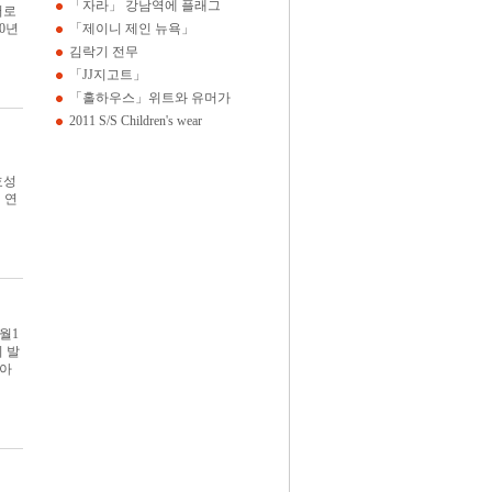
「자라」 강남역에 플래그
저로
0년
「제이니 제인 뉴욕」
김락기 전무
「JJ지고트」
「홀하우스」위트와 유머가
2011 S/S Children's wear
효성
 연
월1
 발
시아