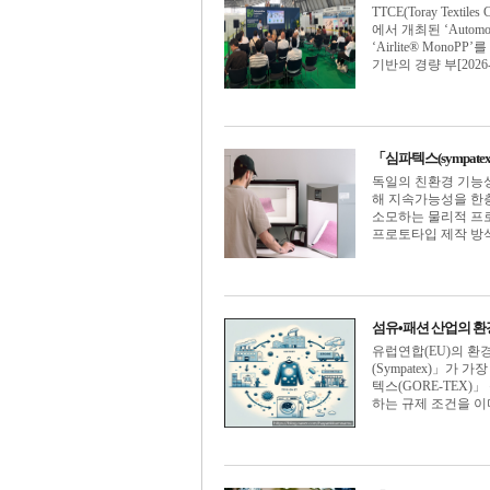
TTCE(Toray Tex
에서 개최된 ‘Automot
‘Airlite® Mono
기반의 경량 부[2026-0
「심파텍스(sympate
독일의 친환경 기능성 소
해 지속가능성을 한층 
소모하는 물리적 프로
프로토타입 제작 방식을 
섬유•패션 산업의 환
유럽연합(EU)의 환
(Sympatex)」
텍스(GORE-TEX
하는 규제 조건을 이미 