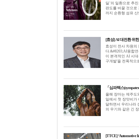
딜’의 일환으로 추진
판도를 바꿀 것으로 
까지 순환형 섬유 산업을
[효성] AI 대전환 
효성이 전사 차원의 
다.&#8203;AI융
이 본격적인 AI 시
구개발'을 전폭적으로 추
「심파텍스(sympat
올해 장마는 제주도와
일에서 첫 장맛비가 
달하면서 우리나라 상
의 우기와 같은 긴 장마
[TTCE] ‘Automotiv