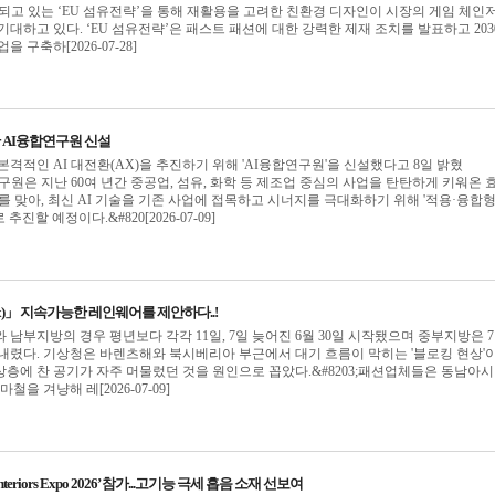
되고 있는 ‘EU 섬유전략’을 통해 재활용을 고려한 친환경 디자인이 시장의 게임 체인
기대하고 있다. ‘EU 섬유전략’은 패스트 패션에 대한 강력한 제재 조치를 발표하고 203
 구축하[2026-07-28]
위한 AI융합연구원 신설
본격적인 AI 대전환(AX)을 추진하기 위해 'AI융합연구원'을 신설했다고 8일 밝혔
합연구원은 지난 60여 년간 중공업, 섬유, 화학 등 제조업 중심의 사업을 탄탄하게 키워온 
대를 맞아, 최신 AI 기술을 기존 사업에 접목하고 시너지를 극대화하기 위해 '적용·융합형
진할 예정이다.&#820[2026-07-09]
ex)」 지속가능한 레인웨어를 제안하다..!
 남부지방의 경우 평년보다 각각 11일, 7일 늦어진 6월 30일 시작됐으며 중부지방은 7
내렸다. 기상청은 바렌츠해와 북시베리아 부근에서 대기 흐름이 막히는 '블로킹 현상'이
층에 찬 공기가 자주 머물렀던 것을 원인으로 꼽았다.&#8203;패션업체들은 동남아
철을 겨냥해 레[2026-07-09]
e Interiors Expo 2026’ 참가...고기능 극세 흡음 소재 선보여