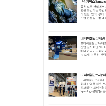
「심파텍스(Sympat
물은 모든 산업에서 
염을 유발하는 주범
터 원단, 염색, 봉제, 
스턴 컨설팅 그룹에 따르면
[도레이첨단소재] 美 ‘
도레이첨단소재(대표이
산업 전시회인 ‘IEE
메타 아라미드 페이퍼
능 소재다. 특히 전력 설
[도레이첨단소재] ‘테
도레이첨단소재(대표이
위의 산업용 섬유 전
선보였다. 도레이첨단소
Spinning) 공법’을 통해