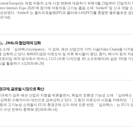
tiles Central Europe)는 유럽 자동차 소재 시장 변화에 대응하기 위해 6월 23일부터 25일까지
ive Interiors Expo 2026’에 참가해 자동차용 고기능 흡음 소재 ‘Airlite®’ 및 신규 개발 
PP’를 선보였다. ‘Airlite®’는 폴리프로필렌(PP)과 폴리에스터(PET)를 혼합한 멜트블로운 공
7-04]
x)」, DMIx와 협업체제 강화
재 「심파텍스(sympatex)」가 섬유, 패션 산업간의 가치 사슬(Value Chain)을 디지
강화하고 있다. &#8203;많은 아웃도어 및 의류 회사들이 원단, 종이, 에너지 등의 자
토타입 제작 방식에서 벗어나, CLO (의류 디자인용 3D 소프트웨어)와 같은 3차원 가
활용하기 시[2026-06-29]
경규제, 글로벌 시장으로 확산
경규제가 섬유·패션 산업의 지형을 뒤흔들면서, 독일의 친환경 기능성 소재 「심파텍스
가 가장 강력한 수혜자이자 대안으로 급부상하고 있다. 그 동안 아웃도어 시장을 지배하던 「
)」 등의 고기능성 소재들이 EU의 환경규제 도마 위에 오른 반면, 「심파텍스」는 EU가 
수년 전부터 충족해 온[2026-06-14]