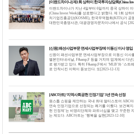
[이랜드차이나] 제1회 상하이 한국투자상담회(China Inves
이랜드차이나가 지난 4일부터 6일까지 중국 상하이 
(China Invest Week)를 성료했다고 밝혔다. 제 
처기업진흥공단(KOSME), 한국무역협회(KITA)가 
대한민국총영사관, 대광경영자문차이나에서 공식 [2023-1
[신원] 패션사업부문 면세사업부장에 이동신 이사 영입
신원이 패션사업부문 면세사업부장으로 이동신 이사를 
엘본인터내셔날, F&amp;F 등을 거치며 업계에서 다
로 평가받고 있다. 특히 F&amp;F에서 ‘MLB’와 ‘
로 안착시킨 이력이 돋보인다. 또[2023-12-13]
[ABC마트] ‘지역사회공헌 인정기업’ 3년 연속 선정
원스톱 쇼핑을 제안하는 국내 최대 멀티스토어 ABC마
연속 인정기업으로 선정되는 쾌거를 이뤘다. 보건복
헌 인정제’는 비영리단체와 파트너십을 맺고 꾸준한 
는 제도다. ABC마트는 ‘행복을 실현[2023-12-10]