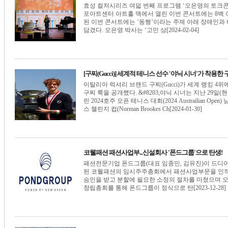
효성 컬처시리즈 여덟 번째 프로그램 ‘오은영의 토크콘서트
포아트센터 아트홀 맥에서 열린 이번 콘서트에는 8백 여
된 이번 콘서트에는 ‘동행’이라는 주제 아래 장애인
담겼다. 오은영 박사는 ‘고민 상[2024-02-04]
[구찌(Gucci)] 세계적 테니스 선수 '야닉 시너'가 착용한
이탈리아 럭셔리 브랜드 구찌(Gucci)가 세계 랭킹 4위에 
구찌 룩을 공개했다. &#8203;야닉 시너는 지난 29
린 2024호주 오픈 테니스 대회(2024 Austrailian 
스 챌린지 컵(Norman Brookes Ch[2024-01-30]
코웰패션 패션사업부...신설회사 '폰드그룹'으로 탄생!
패션전문기업 폰드그룹(대표 임종민, 김유진)이 드디어 
된 코웰패션의 임시주주총회에서 패션사업부문을 인적
승인을 받고 분할에 필요한 소정의 절차를 마쳤으며 
창립총회를 통해 폰드그룹이 정식으로 탄[2023-12-28]