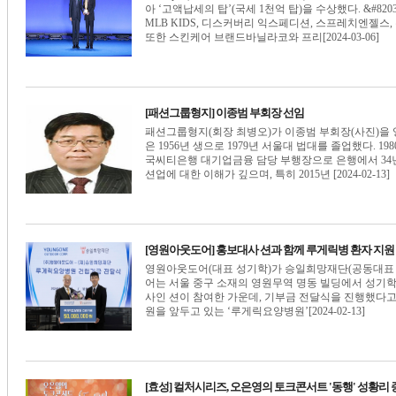
아 ‘고액납세의 탑’(국세 1천억 탑)을 수상했다. &#8
MLB KIDS, 디스커버리 익스페디션, 스프레치엔젤스,
또한 스킨케어 브랜드바닐라코와 프리[2024-03-06]
[패션그룹형지] 이종범 부회장 선임
패션그룹형지(회장 최병오)가 이종범 부회장(사진)을 영입
은 1956년 생으로 1979년 서울대 법대를 졸업했다.
국씨티은행 대기업금융 담당 부행장으로 은행에서 34년을
션업에 대한 이해가 깊으며, 특히 2015년 [2024-02-13]
[영원아웃도어] 홍보대사 션과 함께 루게릭병 환자 지원
영원아웃도어(대표 성기학)가 승일희망재단(공동대표 박
어는 서울 중구 소재의 영원무역 명동 빌딩에서 성기
사인 션이 참여한 가운데, 기부금 전달식을 진행했다고 
원을 앞두고 있는 ‘루게릭요양병원’[2024-02-13]
[효성] 컬처시리즈, 오은영의 토크콘서트 '동행' 성황리