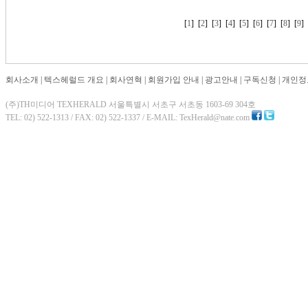
[
1
] [
2
] [
3
] [
4
] [
5
] [
6
] [
7
] [
8
] [
9
회사소개
|
텍스헤럴드 개요
|
회사연혁
|
회원가입 안내
|
광고안내
|
구독신청
|
개인정
(주)TH미디어 TEXHERALD 서울특별시 서초구 서초동 1603-69 304호
TEL: 02) 522-1313 / FAX: 02) 522-1337 / E-MAIL: TexHerald@nate.com