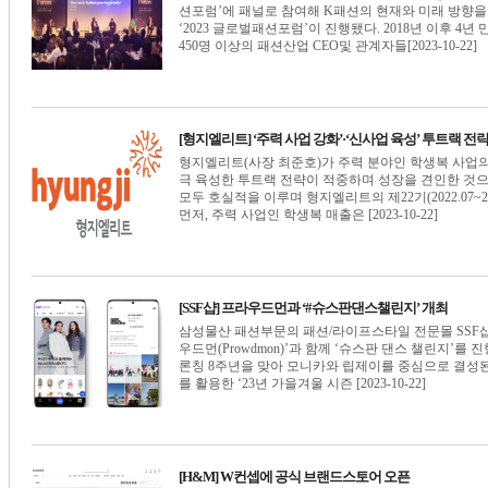
션포럼’에 패널로 참여해 K패션의 현재와 미래 방향을
‘2023 글로벌패션포럼’이 진행됐다. 2018년 이후 
450명 이상의 패션산업 CEO및 관계자들[2023-10-22]
[형지엘리트] ‘주력 사업 강화’·‘신사업 육성’ 투트랙 전
형지엘리트(사장 최준호)가 주력 분야인 학생복 사업
극 육성한 투트랙 전략이 적중하며 성장을 견인한 것으
모두 호실적을 이루며 형지엘리트의 제22기(2022.07~2
먼저, 주력 사업인 학생복 매출은 [2023-10-22]
[SSF샵] 프라우드먼과 ‘#슈스판댄스챌린지’ 개최
삼성물산 패션부문의 패션/라이프스타일 전문몰 SSF샵(ww
우드먼(Prowdmon)’과 함께 ‘슈스판 댄스 챌린지’를 
론칭 8주년을 맞아 모니카와 립제이를 중심으로 결성
를 활용한 ‘23년 가을겨울 시즌 [2023-10-22]
[H&M] W컨셉에 공식 브랜드스토어 오픈