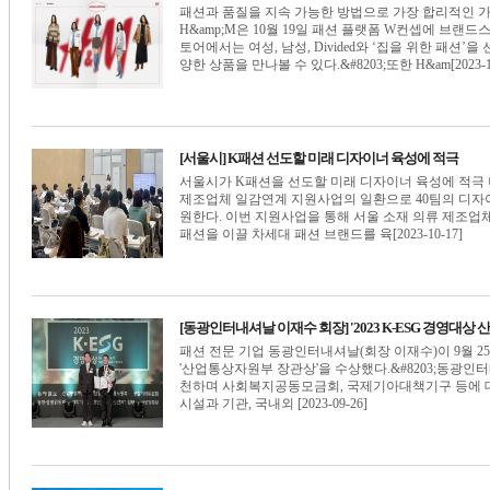
패션과 품질을 지속 가능한 방법으로 가장 합리적인 
H&amp;M은 10월 19일 패션 플랫폼 W컨셉에 브랜드
토어에서는 여성, 남성, Divided와 ‘집을 위한 패션’을
양한 상품을 만나볼 수 있다.&#8203;또한 H&am[2023-10
[서울시] K패션 선도할 미래 디자이너 육성에 적극
서울시가 K패션을 선도할 미래 디자이너 육성에 적극
제조업체 일감연계 지원사업의 일환으로 40팀의 디자이
원한다. 이번 지원사업을 통해 서울 소재 의류 제조업체
패션을 이끌 차세대 패션 브랜드를 육[2023-10-17]
[동광인터내셔날 이재수 회장] '2023 K-ESG 경영대
패션 전문 기업 동광인터내셔날(회장 이재수)이 9월 25일 개
'산업통상자원부 장관상'을 수상했다.&#8203;동광인터
천하며 사회복지공동모금회, 국제기아대책기구 등에 대
시설과 기관, 국내외 [2023-09-26]