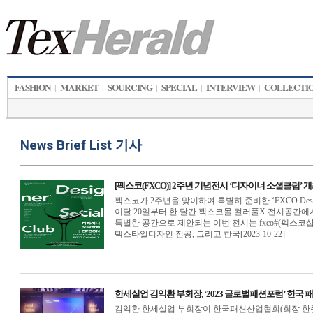
FASHION
MARKET
SOURCING
SPECIAL
INTERVIEW
COLLECTI
|
|
|
|
|
News Brief List 기사
[펙스코(FXCO)] 2주년 기념전시 ‘디자이너 소셜클럽’ 
펙스코가 2주년을 맞이하여 특별히 준비한 ‘FXCO Design
이달 20일부터 한 달간 펙스코몰 컬러풀X 전시공간에서
특별한 공간으로 제안되는 이번 전시는 fxco#(펙스코
텍스타일디자인 전공, 그리고 한국[2023-10-22]
한세실업 김익환 부회장, ‘2023 글로벌패션포럼’ 한국
김익환 한세실업 부회장이 한국패션산업협회(회장 한준석