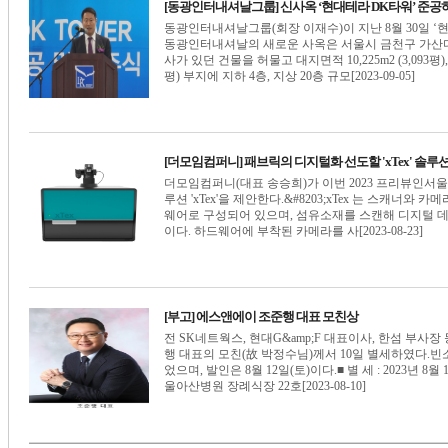
[동광인터내셔날그룹] 신사옥 ‘현대테라 DK타워’ 준공
동광인터내셔날그룹(회장 이재수)이 지난 8월 30일 ‘현대
동광인터내셔날의 새로운 사옥은 서울시 금천구 가산디지
사가 있던 건물을 허물고 대지면적 10,225m2 (3,093평), 건축
평) 부지에 지하 4층, 지상 20층 규모[2023-09-05]
[더모임컴퍼니] 패브릭의 디지털화 선도할 'xTex' 솔루
더모임컴퍼니(대표 송승희)가 이번 2023 프리뷰인서울
루션 'xTex'을 제안한다.&#8203;xTex 는 스캐
웨어로 구성되어 있으며, 섬유소재를 스캔해 디지털 데
이다. 하드웨어에 부착된 카메라를 사[2023-08-23]
[부고] 에스앤에이 조준행 대표 모친상
전 SK네트웍스, 현대G&amp;F 대표이사, 한섬 부사
행 대표의 모친(故 박정수님)께서 10일 별세하였다.
었으며, 발인은 8월 12일(토)이다.■ 별 세 : 2023년 8월 1
울아산병원 장례식장 22호[2023-08-10]