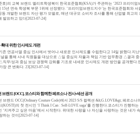
호)의 교복 브랜드 엘리트학생복이 한국표준협회(KSA)가 주관하는 ‘2023 프리미엄
’에서 15년 연속 학생복 부문 1위에 선정됐다. ‘프리미엄브랜드지수’는 한국표준협회와 
동 개발한 브랜드 자산 평가 모델로, 매년 대규모 소비자 조사를 통해 산업별 최고의
표하고 있다[2023-07-24]
화 확대 위한 인사제도 개편
기존 연공서열 중심 인사에서 벗어나 새로운 인사제도를 수립한다고 14일 밝혔다.지
 채널을 통해 사내 직원들을 대상으로 △일 중심의 자율과 책임 기반 업무환경 △결과 
△직무/성과 중심 보상 경쟁력 강화를 기조로 내세운 인사제도 개편 방안을 공개했다.
큰 변화다. 23[2023-07-14]
브랜드 [OCC], 코스티와 함께한 페르소나 전시•세션 공개
 OCC(Ordinary Couture Code)에서 2023 S/S 컬렉션 &lt;G.LOVE&gt; 페르소나
STI)의 첫 전시인 ‘I Think I Can : Self-LOVE saga’를 진행한다.코스티가 진행하는
 ‘지켜주고 싶은 마음’에서 시작한다. 위대한 사랑을 나 자신을 사랑하는 것은 내가 
는 것이[2023-07-14]