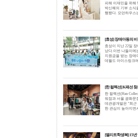
피해 이재민을 위해 
박신혜의 기부 소식
행됐다. 모던하우스는 침
[효성] 장애아동의 
효성이 지난 22일 
났다.이번 나들이에
지원금을 받는 장애아
데월드 아이스링크에서 
[한 컬렉션] K패션 
한 컬렉션(Han Co
워점과 서울 광화문점
데관광개발은 “최근 
한 관심이 높아지면서 한
[엘리트학생복] 15년