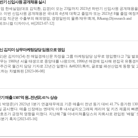
 하반기 신입사원 공개채용 실시
기업 한세실업(대표 김익환, 김경)이 오는 23일까지 2023년 하반기 신입사원 공개채용을
. 이번 신입사원 공개채용은 국내외 4년제 대학교 졸업자 또는 2023년 8월 졸업 예정
 직군은 수출부의 해외영업, 경영일반의 물류/재무/회계, R&amp;D(research and
 테크니컬 디자이너, 버[2023-07-12]
출신 김지미 상무마케팅담당 임원으로 영입
)은 김지미(54) 전 매일경제신문 차장을 그룹 마케팅담당 상무로 영입했다고 7일 발
 상무는 1969년 서울 태생으로 중앙대를 나왔으며, 1996년 매경에 입사해 편집국 유통경
주간국 월간지 담당 기자로 22년간 일했다. &#8203;특히, 글로벌 패션산업계 동향 및 
 차별화된 [2023-06-08]
 매출 1307억 원...전년比 41% 상승
영준)가 2023년 1분기 연결재무제표 기준 매출이 전년 동기 대비 41.7% 증가한 130
일 공시했다. 매출 신장에는 엔데믹 이후 내셔널지오그래픽 캐리어 및 키즈 제품의 빠른
 호조가 긍정적 영향을 미쳤다. 지난해 7월 더네이쳐홀딩스의 자회사로 편입된 ‘배럴’
 흑자 [2023-05-16]