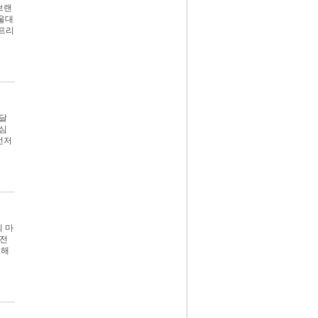
브랜
서울대
 프리
난달
중심
먼저
의 마
 전
속해