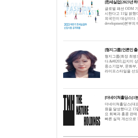
[한세실업] 2023년
글로벌 패션 ODM 
시한다고 11일 밝혔다
외국인이 대상이다. 모집
development)본부의
[형지그룹] 언론인 
형지그룹(회장 최병오
다.&#8203;김지미
중소기업부, 문화부, 
라이프스타일을 선도하는
[더네이쳐홀딩스] 1분기
더네이쳐홀딩스(대표 박
원을 달성했다고 15
요 회복과 홍콩 판매
빠른 실적 개선으로 1분기