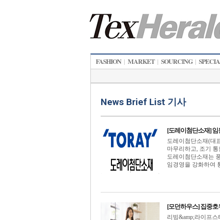
FASHION
MARKET
SOURCING
SPECI
|
|
|
News Brief List 기사
[도레이첨단소재] 임
도레이첨단소재(대표
마무리하고, 조기 통
도레이첨단소재는 풍
임경영을 강화하여 통합
[모던하우스] 집중호
리빙&amp;라이프