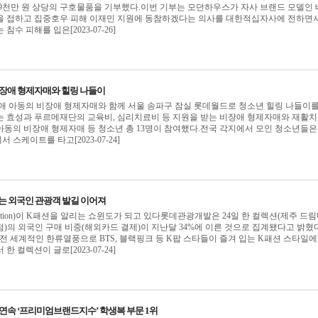
9천만 원 상당의 구호물품을 기부했다.이번 기부는 모던하우스가 자사 브랜드 모델인
을 접하고 집중호우 피해 이재민 지원에 동참하겠다는 의사를 대한적십자사에 전하면서
수 피해를 입은[2023-07-26]
비장애 형제자매와 힐링 나들이
장애 아동의 비장애 형제자매와 함께 서울 송파구 잠실 롯데월드로 청소년 힐링 나들이를
는 효성과 푸르메재단의 교육비, 심리치료비 등 지원을 받는 비장애 형제자매와 재활
동의 비장애 형제자매 등 청소년 총 13명이 참여했다.전국 각지에서 모인 청소년들은
스케이트를 타고[2023-07-24]
찾는 외국인 관광객 발길 이어져
llection)이 K패션을 알리는 쇼윈도가 되고 있다롯데관광개발은 24일 한 컬렉션(제주 드
)의 외국인 구매 비중(해외카드 결제)이 지난달 34%에 이른 것으로 집계됐다고 밝혔
전 세계적인 한류열풍으로 BTS, 블랙핑크 등 K팝 스타들이 즐겨 입는 K패션 스타일에
 컬렉션이 글로[2023-07-24]
 연속 ‘프리미엄브랜드지수’ 학생복 부문 1위