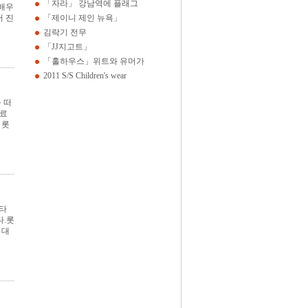
「자라」 강남역에 플래그
 배우
 진
「제이니 제인 뉴욕」
김락기 전무
「JJ지고트」
「홀하우스」위트와 유머가
2011 S/S Children's wear
 떠
치료
 롯
림타
다.롯
 대