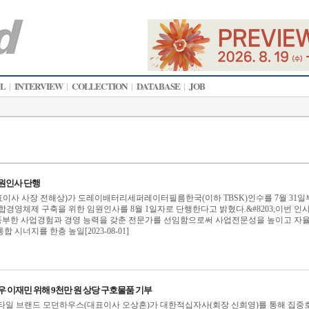
AL
INTERVIEW
COLLECTION
DATABASE
JOB
|
|
|
|
원인사 단행
이사 사장 전해상)가 도레이배터리세퍼레이터필름한국(이하 TBSK)인수를 7월 31일
합경영체제 구축을 위한 임원인사를 8월 1일자로 단행한다고 밝혔다.&#8203;이번 인
부한 사업경험과 경영 능력을 갖춘 전문가를 선임함으로써 사업전문성을 높이고 자율
 시너지를 한층 높일[2023-08-01]
우 이재민 위해 9천만 원 상당 구호물품 기부
스타일 브랜드 모던하우스(대표이사 오상흔)가 대한적십자사(회장 신희영)를 통해 집중