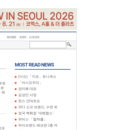
HOME
JOIN
LOGIN
MOST READ NEWS
[이슈] 「지포」유니섹스
「마시모두띠」
부로
사로
양지해 대표
 책
김성민 사장
한스 안데르손
2011 신규 브랜드, 수면 위
영국 백화점 ‘데벤함스’
위비스 「컬쳐콜」
하이브랜드 패션관 2층 여
호우