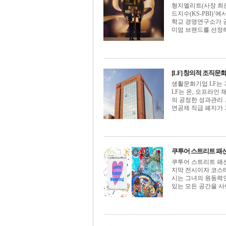
형지엘리트(사장 최준
드지수(KS-PBI)
학교 경영연구소가 공
미엄 브랜드를 선정해 발
[LF] 창의적 조직문
생활문화기업 LF는 
LF는 온, 오프라인
의 공정한 성과관리 
연공제 직급 폐지가 가장 
쿠투어 스트리트 패션 
쿠투어 스트리트 패션 브랜드
지막 전시이자 코스티(KO
시는 그녀의 원동력인
있는 모든 공간을 사랑하