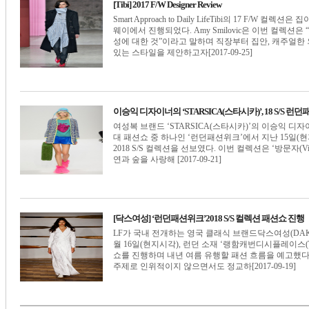
[Tibi] 2017 F/W Designer Review
Smart Approach to Daily LifeTibi의 17 F
웨이에서 진행되었다. Amy Smilovic은 이번 컬렉션
성에 대한 것”이라고 말하며 직장부터 집안, 캐주얼한
있는 스타일을 제안하고자[2017-09-25]
이승익 디자이너의 ‘STARSICA(스타시카)’, 18 S/S 
여성복 브랜드 ‘STARSICA(스타시카)’의 이승익 디
대 패션쇼 중 하나인 ‘런던패션위크’에서 지난 15일(현지시각
2018 S/S 컬렉션을 선보였다. 이번 컬렉션은 ‘방문자(
연과 숲을 사랑해 [2017-09-21]
[닥스여성] ‘런던패션위크’2018 S/S 컬렉션 패션쇼 진행
LF가 국내 전개하는 영국 클래식 브랜드닥스여성(DAK
월 16일(현지시각), 런던 소재 ‘랭함캐번디시플레이스(The L
쇼를 진행하며 내년 여름 유행할 패션 흐름을 예고했
주제로 인위적이지 않으면서도 정교하[2017-09-19]