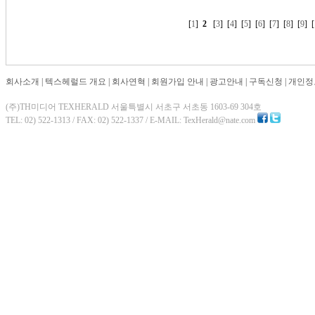
[
1
]
2
[
3
] [
4
] [
5
] [
6
] [
7
] [
8
] [
9
] [
회사소개
|
텍스헤럴드 개요
|
회사연혁
|
회원가입 안내
|
광고안내
|
구독신청
|
개인정
(주)TH미디어 TEXHERALD 서울특별시 서초구 서초동 1603-69 304호
TEL: 02) 522-1313 / FAX: 02) 522-1337 / E-MAIL: TexHerald@nate.com