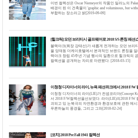
이번 컬렉션은 Oscar Niemeyer의 작품인 밀라노의 Palazzo
배경이 된 이 건축물이 'graphic and voluminous, but
부합하는 장소라고 밝[2019-09-09]
[힐크릭] 모던 브리티시 골프웨어로 2018 S/S 론칭 패션
블랙야크(회장 강태선)가 새롭게 전개하는 모던 브리티시 골프
울 양재동 더케이호텔에서 본격적인 브랜드 론칭을 알리며
랙야크 창립 45주년 기념 행사의 일환으로 힐크릭의 
컬렉션을 공개하는 자리로 마련됐다. [2018-03-15]
이청청 디자이너의 라이, 뉴욕 패션위크에서 2018 F/W
이청청 디자이너의 라이(LIE)가 컨셉코리아(Concept 
서 2018 F/W컬렉션을선보였다. 라이(LIE)의2018 F/W 
괴되고 있 는북극의 자연환경과 환경보호에 관한 메
푸른하늘의 풍경들, 그리고 그와[2018-02-24]
[코치] 2018 Pre Fall 1941 컬렉션