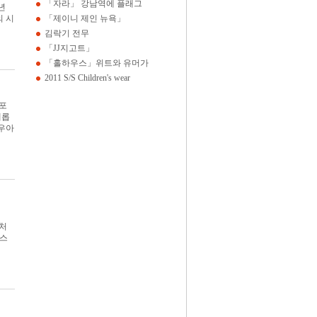
「자라」 강남역에 플래그
년
의 시
「제이니 제인 뉴욕」
김락기 전무
「JJ지고트」
「홀하우스」위트와 유머가
2011 S/S Children's wear
스포
새롭
우아
컬처
프스