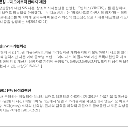
S 론칭…'지오메트릭 판타지' 제안
중)가 내년 S/S 시즌, 창조적 시대정신을 반영한 「빈치스(VINCIS)」를 론칭하며,
 브랜드 리뉴얼을 단행했다. 「빈치스벤치」는 ‘레오나르도 다빈치의 의자’라는 의미
세기 르네상스를 화려하게 꽃피우며 예술성과 혁신적 창조정신으로 시대를 대표했던 레
즘을 상징하는 브[2015-02-21]
5년 F/W 파리컬렉션
(현지 시간) ‘15년 가을&#8211;겨울 파리컬렉션 개최준지만의 모던하면서 시크한 밀
해석 펼쳐지난 시즌 이어 글로벌 브랜드 ‘아디다스’와 콜라보레이션 주목대한민국 대표
한번의 K-패션의 선봉자로 파리에 등장했다. &#8203;&#8203;제일모직의 남성복 
현지 시간), 프랑[2015-02-21]
015 F/W 남성컬렉션
 운영하는 이탈리아 럭셔리 브랜드 엠포리오 아르마니가 2015년 가을겨울 컬렉션을
지난 19일(현지 시간) 이탈리아 밀라노에서 열린 2015가을겨울 패션쇼에서 엠포리오 아르
 저지(jersey) 소재의 신축성, 원사의 감촉을 미학적 차원으로 끌어올린 새로운 의상을
는 색다른 [2015-02-21]