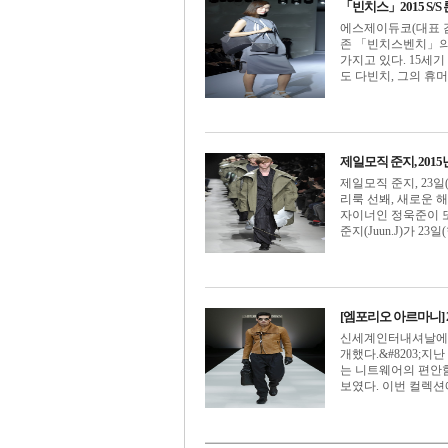
「빈치스」2015 S/
에스제이듀코(대표 감삼
존 「빈치스벤치」의
가지고 있다. 15
도 다빈치, 그의 휴머니
제일모직 준지, 201
제일모직 준지, 23일
리룩 선봬, 새로운 
자이너인 정욱준이 또 
준지(Juun.J)가 23일(
[엠포리오 아르마니] 2
신세계인터내셔날에서
개했다.&#8203;
는 니트웨어의 편안함,
보였다. 이번 컬렉션에서