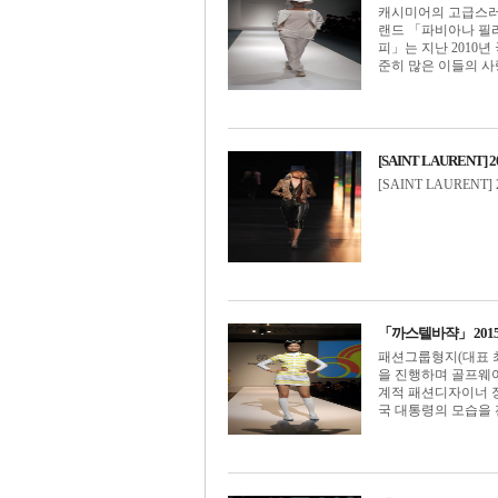
캐시미어의 고급스러
랜드 「파비아나 필리피
피」는 지난 2010
준히 많은 이들의 사랑을
[SAINT LAURENT] 
[SAINT LAURENT] 20
「까스텔바쟉」 2015 
패션그룹형지(대표 최
을 진행하며 골프웨
계적 패션디자이너 장
국 대통령의 모습을 전