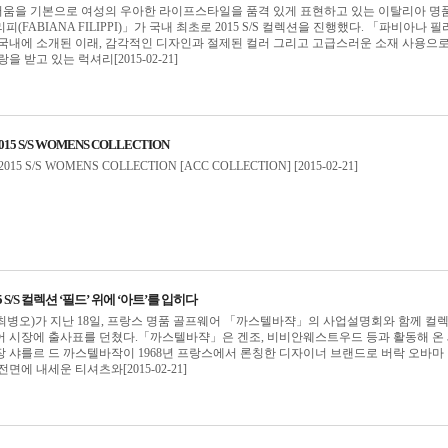
움을 기본으로 여성의 우아한 라이프스타일을 품격 있게 표현하고 있는 이탈리아 명품
(FABIANA FILIPPI)」가 국내 최초로 2015 S/S 컬렉션을 진행했다. 「파비아나 필
년 국내에 소개된 이래, 감각적인 디자인과 절제된 컬러 그리고 고급스러운 소재 사용으로
 받고 있는 럭셔리[2015-02-21]
2015 S/S WOMENS COLLECTION
15 S/S WOMENS COLLECTION [ACC COLLECTION] ​​​​​​[2015-02-21]
S/S 컬렉션 ‘필드’ 위에 ‘아트’를 입히다
병오)가 지난 18일, 프랑스 명품 골프웨어 「까스텔바쟉」의 사업설명회와 함께 컬
어 시장에 출사표를 던쳤다.「까스텔바쟉」은 겐조, 비비안웨스트우드 등과 활동해 온
 샤를르 드 까스텔바작이 1968년 프랑스에서 론칭한 디자이너 브랜드로 버락 오바마
면에 내세운 티셔츠와[2015-02-21]