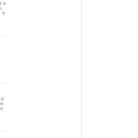
 브
리
 꾸
렉션
 세
 미