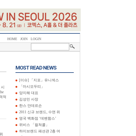
HOME
JOIN
LOGIN
MOST READ NEWS
[이슈] 「지포」유니섹스
「마시모두띠」
 시
he
양지해 대표
본격적
김성민 사장
한스 안데르손
2011 신규 브랜드, 수면 위
영국 백화점 ‘데벤함스’
위비스 「컬쳐콜」
하이브랜드 패션관 2층 여
위