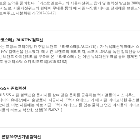
로운 도약을 준비한다.「커스텀멜로우」의 서울패션위크 참가 및 컬렉션 발표는 2009
 시도로, 서울패션위크의 런웨이 무대를 통해 매 시즌 다양한 테마로 전개해온 브랜드
주고, 세분화된 라[2017-02-12]
스테」 2016 F/W 컬렉션
는 프랑스 프리미엄 캐주얼 브랜드 「라코스테(LACOSTE)」가 뉴욕패션위크에서 
16 F/W 컬렉션을 선보였다. 매 시즌 브랜드의 헤리티지, 스포츠 DNA를 녹인 컬렉션을 
인 브랜드 아이덴티티를 구축해 온 「라코스테」는 이번 뉴욕패션위크를 통해 정제된 
 퓨쳐리스틱 스키 리조트룩[2016-03-02]
S/S 시즌 컬렉션
15 S/S 시즌 컬렉션은 동시대를 살며 같은 문화를 공유하는 럭키걸들의 시스터후드
: 여자들 사이의 유대감)에서 출발했다. 지금까지 「럭키슈에뜨」가 매 시즌 아이코닉한 유스
왔다면, 이번 시즌에는 바로 지금 「럭키슈에뜨」를 입는 쿨하고 멋진 여자들의 라이
의 바쁘고 복잡한 생할[2015-02-21]
론칭 20주년 기념 컬렉션