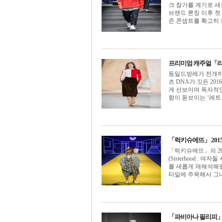
크 참가를 계기로 새
브랜드 론칭 이후 첫
즌 콘셉트를 확고히 보여
프리미엄 캐주얼「라코
동일드방레가 전개하
츠 DNA가 깃든 20
게 선보이며 독자적
함이 돋보이는 ‘레트로
「럭키슈에뜨」 2015 
「럭키슈에뜨」의 20
(Sisterhood 
를 새롭게 재해석해
타일에 주목해서 그녀들
「파비아나 필리피」 