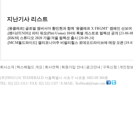
지난기사 리스트
.
[몽클레르] 글로벌 엠버서더 황민현과 함께 '몽클레르 X FRGMT' 캠페인 선보여
.
[펜디(FENDI)] 피티 워모(Pitti Uomo) 104의 특별 게스트로 컬렉션 공개
[23-06-08
.
[H&M] 스튜디오 2020 가을/겨울 컬렉션 출시
[20-09-24]
.
[MCM월드와이드] 캘리포니아주 비벌리힐스 로데오드라이브에 매장 오픈
[19-0
회사소개
|
텍스헤럴드 개요
|
회사연혁
|
회원가입 안내
|
광고안내
|
구독신청
|
개인정
(주)TH미디어 TEXHERALD 서울특별시 서초구 서초동 1603-69 304호
TEL: 02) 522-1313 / FAX: 02) 522-1337 / E-MAIL: TexHerald@nate.com