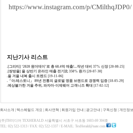
https://www.instagram.com/p/CMilthqJDP0/
지난기사 리스트
.
[그리티] ‘2020 원더데이’로 총 68.4억 매출!...작년 대비 37% 신장
[20-08-25]
.
[쌍방울] 올 상반기 온라인 매출 전기比 350% 증가
[20-07-30]
.
올 겨울 내복 출시 트렌드
[19-11-06]
.
「아.테스토니」 89년 전통의 글로벌 명품 브랜드로 경쟁력 입증
[18-05-29]
.
예상불가한 겨울 추위, 파자마·이제웨어 고객니즈 확대
[17-02-12]
회사소개
|
텍스헤럴드 개요
|
회사연혁
|
회원가입 안내
|
광고안내
|
구독신청
|
개인정
(주)TH미디어 TEXHERALD 서울특별시 서초구 서초동 1603-69 304호
TEL: 02) 522-1313 / FAX: 02) 522-1337 / E-MAIL: TexHerald@nate.com