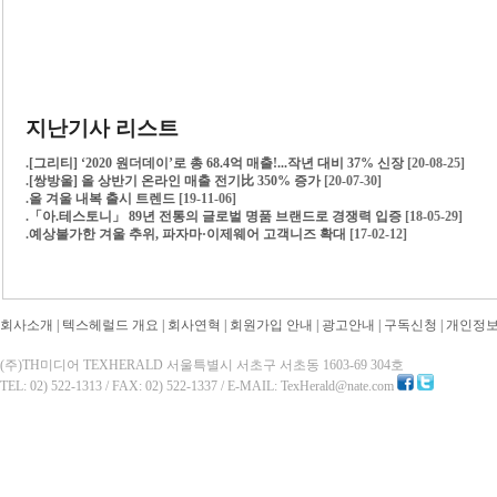
지난기사 리스트
.
[그리티] ‘2020 원더데이’로 총 68.4억 매출!...작년 대비 37% 신장
[20-08-25]
.
[쌍방울] 올 상반기 온라인 매출 전기比 350% 증가
[20-07-30]
.
올 겨울 내복 출시 트렌드
[19-11-06]
.
「아.테스토니」 89년 전통의 글로벌 명품 브랜드로 경쟁력 입증
[18-05-29]
.
예상불가한 겨울 추위, 파자마·이제웨어 고객니즈 확대
[17-02-12]
회사소개
|
텍스헤럴드 개요
|
회사연혁
|
회원가입 안내
|
광고안내
|
구독신청
|
개인정
(주)TH미디어 TEXHERALD 서울특별시 서초구 서초동 1603-69 304호
TEL: 02) 522-1313 / FAX: 02) 522-1337 / E-MAIL: TexHerald@nate.com