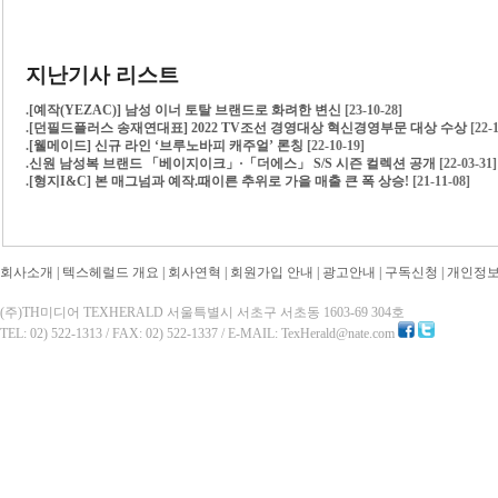
지난기사 리스트
.
[예작(YEZAC)] 남성 이너 토탈 브랜드로 화려한 변신
[23-10-28]
.
[던필드플러스 송재연대표] 2022 TV조선 경영대상 혁신경영부문 대상 수상
[22-
.
[웰메이드] 신규 라인 ‘브루노바피 캐주얼’ 론칭
[22-10-19]
.
신원 남성복 브랜드 「베이지이크」·「더에스」 S/S 시즌 컬렉션 공개
[22-03-31]
.
[형지I&C] 본 매그넘과 예작.때이른 추위로 가을 매출 큰 폭 상승!
[21-11-08]
회사소개
|
텍스헤럴드 개요
|
회사연혁
|
회원가입 안내
|
광고안내
|
구독신청
|
개인정
(주)TH미디어 TEXHERALD 서울특별시 서초구 서초동 1603-69 304호
TEL: 02) 522-1313 / FAX: 02) 522-1337 / E-MAIL: TexHerald@nate.com