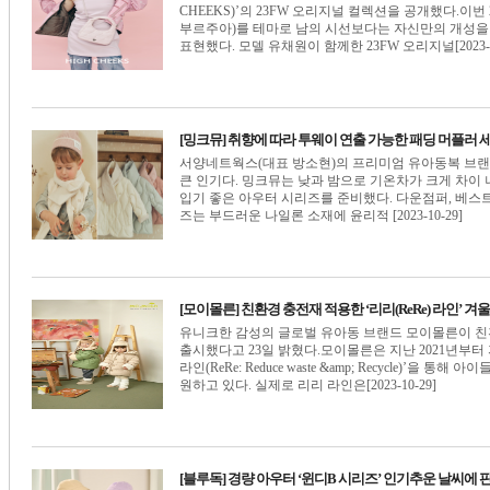
CHEEKS)’의 23FW 오리지널 컬렉션을 공개했다.이번 23
부르주아)를 테마로 남의 시선보다는 자신만의 개성을
표현했다. 모델 유채원이 함께한 23FW 오리지널[2023-10
[밍크뮤] 취향에 따라 투웨이 연출 가능한 패딩 머플러 
서양네트웍스(대표 방소현)의 프리미엄 유아동복 브랜드
큰 인기다. 밍크뮤는 낮과 밤으로 기온차가 크게 차
입기 좋은 아우터 시리즈를 준비했다. 다운점퍼, 베스트
즈는 부드러운 나일론 소재에 윤리적 [2023-10-29]
[모이몰른] 친환경 충전재 적용한 ‘리리(ReRe) 라인’ 겨
유니크한 감성의 글로벌 유아동 브랜드 모이몰른이 친환경
출시했다고 23일 밝혔다.모이몰른은 지난 2021년부터
라인(ReRe: Reduce waste &amp; Recycle)
원하고 있다. 실제로 리리 라인은[2023-10-29]
[블루독] 경량 아우터 ‘윈디B 시리즈’ 인기추운 날씨에 