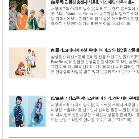
[블루독] 친환경 충전재 사용한 키즈 패딩 아우터 출시
서양네트웍스(대표 방소현)의 키즈 브랜드 블루독이 
은 ‘Make Wonderful Memories’ 슬로건을 바
을 컬렉션에서는 간절기에 입기 좋은 아우터로 친환경 충전
력으로 선보인다.윈디비 라인은 아침,[2023-07-26]
[빈폴키즈] 애니메이션 '위베어베어스'와 협업한 상품 
삼성물산 패션부문의 온라인 전용 브랜드 빈폴키즈(BEA
Bare Bears)와 협업한 신상품을 출시했다고 18일
그린 미국 애니메이션이다. 애니메이션 속 캐릭터인 그
든 연령층의 사랑을 받고 있다.빈폴키즈X위[2023-07-18
[알로봇] 키캉스족 겨냥 스윔웨어 인기...전년 대비 판매율
서양네트웍스(대표 방소현)의 스트릿 캐릭터 캐주얼 
다양한 스윔웨어를 선보인다.실외는 물론 시원한 호텔
에 따라 알로봇은 다양한 스타일의 상품을 준비했다.
또는 반팔 스타일로 만나볼 수 있으며[2023-07-18]