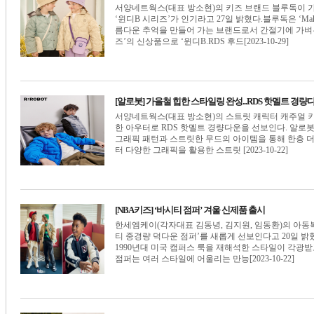
서양네트웍스(대표 방소현)의 키즈 브랜드 블루독이 
‘윈디B 시리즈’가 인기라고 27일 밝혔다.블루독은 ‘Make 
름다운 추억을 만들어 가는 브랜드로서 간절기에 가벼우
즈’의 신상품으로 ‘윈디B.RDS 후드[2023-10-29]
[알로봇] 가을철 힙한 스타일링 완성...RDS 핫멜트 경량
서양네트웍스(대표 방소현)의 스트릿 캐릭터 캐주얼 
한 아우터로 RDS 핫멜트 경량다운을 선보인다. 알로봇은 ‘R.
그래픽 패턴과 스트릿한 무드의 아이템을 통해 한층 더
터 다양한 그래픽을 활용한 스트릿 [2023-10-22]
[NBA키즈] ‘바시티 점퍼’ 겨울 신제품 출시
한세엠케이(각자대표 김동녕, 김지원, 임동환)의 아동복
티 중경량 덕다운 점퍼’를 새롭게 선보인다고 20일 밝
1990년대 미국 캠퍼스 룩을 재해석한 스타일이 각광받
점퍼는 여러 스타일에 어울리는 만능[2023-10-22]