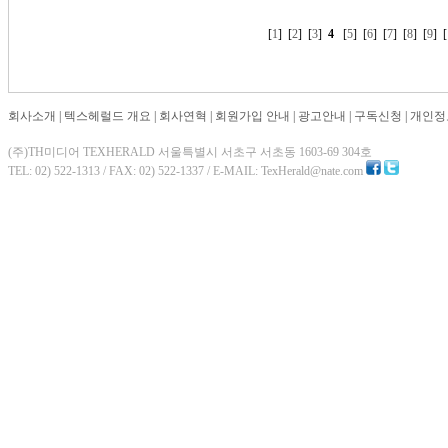
[
1
] [
2
] [
3
]
4
[
5
] [
6
] [
7
] [
8
] [
9
] [
회사소개
|
텍스헤럴드 개요
|
회사연혁
|
회원가입 안내
|
광고안내
|
구독신청
|
개인정
(주)TH미디어 TEXHERALD 서울특별시 서초구 서초동 1603-69 304호
TEL: 02) 522-1313 / FAX: 02) 522-1337 / E-MAIL: TexHerald@nate.com