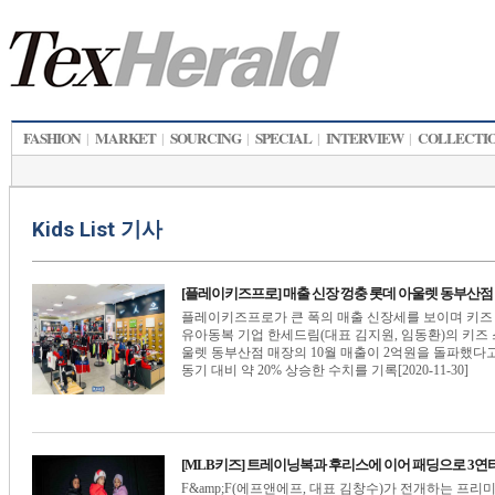
FASHION
MARKET
SOURCING
SPECIAL
INTERVIEW
COLLECTI
|
|
|
|
|
Kids List 기사
[플레이키즈프로] 매출 신장 껑충 롯데 아울렛 동부산점 
플레이키즈프로가 큰 폭의 매출 신장세를 보이며 키즈 
유아동복 기업 한세드림(대표 김지원, 임동환)의 키
울렛 동부산점 매장의 10월 매출이 2억원을 돌파했다고
동기 대비 약 20% 상승한 수치를 기록[2020-11-30]
[MLB키즈] 트레이닝복과 후리스에 이어 패딩으로 3연
F&amp;F(에프앤에프, 대표 김창수)가 전개하는 프리