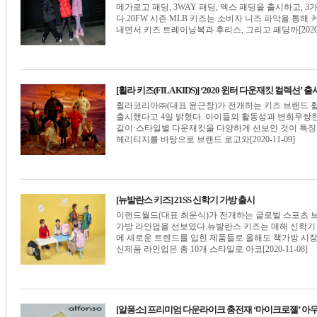
메가로고 패딩, 3WAY 패딩, 엑스 패딩을 출시하고, 
다.20FW 시즌 MLB 키즈는 소비자 니즈 파악을 통
내면서 키즈 트레이닝복과 후리스, 그리고 패딩까[2020-1
[휠라 키즈(FILA KIDS)] ‘2020 윈터 다운재킷 컬렉션’ 출
휠라코리아㈜(대표 윤근창)가 전개하는 키즈 브랜드 휠라 키
출시했다고 4일 밝혔다. 아이들의 활동성과 변화무쌍한
길이·스타일별 다운재킷을 다양하게 선보인 것이 특징
헤리티지를 바탕으로 브랜드 로고와[2020-11-09]
[뉴발란스 키즈] 21SS 신학기 가방 출시
이랜드월드(대표 최운식)가 전개하는 글로벌 스포츠 브
가방 라인업을 선보였다.뉴발란스 키즈는 매해 신학기
에 새로운 트렌드를 입힌 제품들로 올해도 책가방 시장의
신제품 라인업은 총 10개 스타일로 아코[2020-11-08]
[알퐁소] 프리미엄 다운라이크 충전재 ‘마이크로젤’ 아