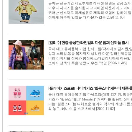
유아동 전문기업 제로투세븐의 패션 브랜드 알퐁소가
아우터 시리즈를 출시한다.프리미엄 다운라이크 마이크
뛰어난 신소재로 미세섬유로 제작돼 오염에 강하며 털 
성하게 해주어 입었을 때 다운과 같은[2020-11-06]
[컬리수] 한층 풍성한 라인업의 다운 점퍼 신제품 출시
국내 대표 유아동복 기업 한세드림(각자대표 김지원,
성과 스타일,동물 복지까지 생각한 다운 점퍼신제품을
비한 리버서블 점퍼와 롱점퍼,스타일리시하게 착용할 
소비자 선택의 폭을 넓혔다.우선 ‘책임 [2020-11-06]
[플레이키즈프로] 나이키키즈 ‘릴몬스터’ 캐릭터 제품 
국내 대표 유아동복 기업 한세드림(대표 김지원, 임
키즈가 ‘릴몬스터(Lil’ Monster)’ 캐릭터를 활용
이는 ‘릴몬스터’는 다채로운 컬러와 각각의 개성이 돋
와 농구, 테니스 등 스포츠에서 [2020-11-02]