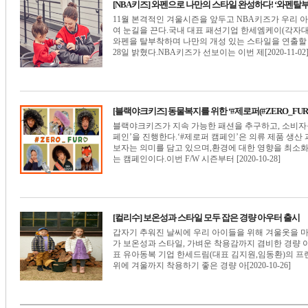
[NBA키즈] 와펜으로 나만의 스타일 완성하다! ‘와펜탈
11월 본격적인 겨울시즌을 앞두고 NBA키즈가 우리 
여 눈길을 끈다.국내 대표 패션기업 한세엠케이(각자대
와펜을 탈부착하며 나만의 개성 있는 스타일을 연출할 
28일 밝혔다.NBA키즈가 선보이는 이번 제[2020-11-02
[블랙야크키즈] 동물복지를 위한 ‘#제로퍼(#ZERO_FUR
블랙야크키즈가 지속 가능한 패션을 추구하고, 소비자들의
페인’을 진행한다.‘#제로퍼 캠페인’은 의류 제품 생산
보자는 의미를 담고 있으며,환경에 대한 영향을 최소
는 캠페인이다.이번 F/W 시즌부터 [2020-10-28]
[컬리수] 보온성과 스타일 모두 잡은 경량 아우터 출시
갑자기 추워진 날씨에 우리 아이들을 위해 겨울옷을 마
가 보온성과 스타일, 가벼운 착용감까지 겸비한 경량 
표 유아동복 기업 한세드림(대표 김지원,임동환)의 
위에 겨울까지 착용하기 좋은 경량 아[2020-10-26]