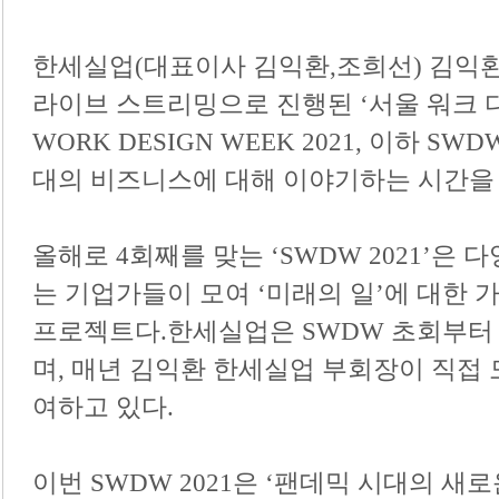
한세실업
(
대표이사 김익환
,
조희선
)
김익
라이브 스트리밍으로 진행된
‘
서울 워크 
WORK DESIGN WEEK 2021,
이하
SWDW
대의 비즈니스에 대해 이야기하는 시간을
올해로
4
회째를 맞는
‘SWDW 2021’
은 다
는 기업가들이 모여
‘
미래의 일
’
에 대한 
프로젝트다
.
한세실업은
SWDW
초회부터
며
,
매년 김익환 한세실업 부회장이 직접
여하고 있다
.
이번
SWDW 2021
은
‘
팬데믹 시대의 새로