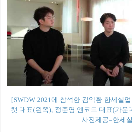
[SWDW 2021
에 참석한 김익환 한세실업
캣 대표
(
왼쪽
),
정준영 엔코드 대표
(
가운
사진제공
=
한세