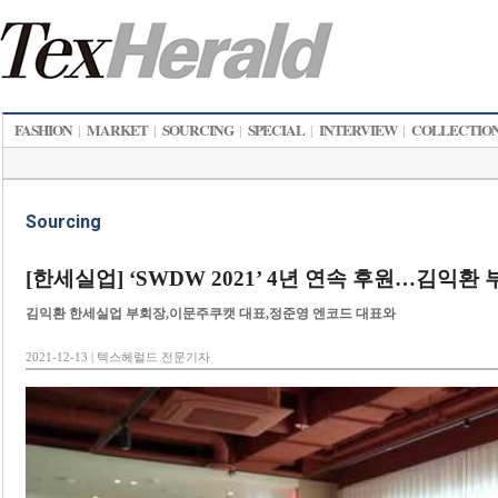
FASHION
MARKET
SOURCING
SPECIAL
INTERVIEW
COLLECTIO
|
|
|
|
|
Sourcing
[한세실업] ‘SWDW 2021’ 4년 연속 후원…김익환
김익환 한세실업 부회장,이문주쿠캣 대표,정준영 엔코드 대표와
2021-12-13 | 텍스헤럴드 전문기자