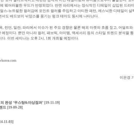
시즌에는 보다 엘리트적이고 세련된 감각의 어반 테일러링과 유니폼으로부터 출발한다. 보
 웨어러블한 무드가 반영되었다. 반면 파리에서는 장식적인 디테일이 삽입된 드라
 얼스-뉴트럴한 컬러감에 포인트 컬러를 주입하고 아티한 패턴, 에스닉한 디테일이 살
면서도 배드보이 뉘앙스를 풍기는 펑크 테마도 동시에 나타난다.
, 런던, 밀란, 파리에서 이슈가 된 주요 경향은 물론 해외 마켓의 흐름 짚고, 어덜트와
 예정이다. 뿐만 아니라 컬러, 패브릭, 아이템, 액세서리 등의 스타일 트렌드 분석을 
. 이번 세미나는 오후 2시, 1회 개최될 예정이다.
wkorea.com
이은경 
링의 완성 ‘무스탕&야상점퍼’
[19-11-19]
트렌드
[19-09-28]
14-11-03]