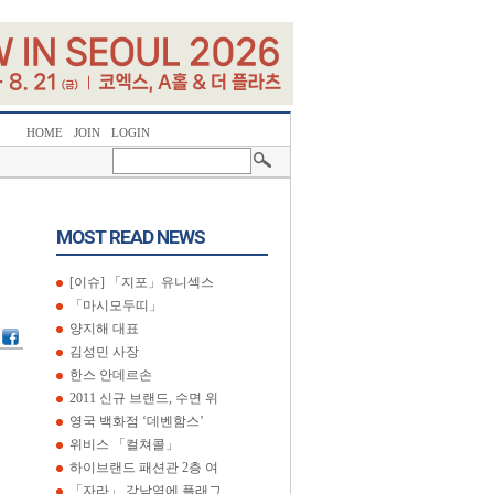
HOME
JOIN
LOGIN
MOST READ NEWS
[이슈] 「지포」유니섹스
「마시모두띠」
양지해 대표
김성민 사장
한스 안데르손
2011 신규 브랜드, 수면 위
영국 백화점 ‘데벤함스’
위비스 「컬쳐콜」
하이브랜드 패션관 2층 여
「자라」 강남역에 플래그