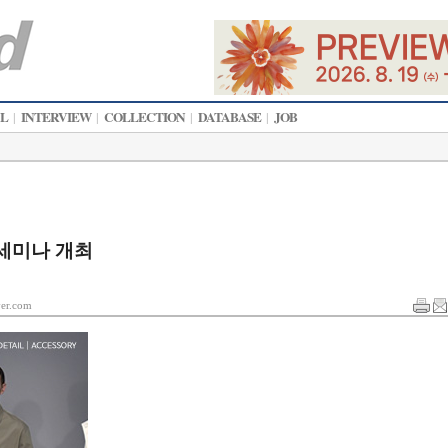
AL
INTERVIEW
COLLECTION
DATABASE
JOB
|
|
|
|
션 세미나 개최
r.com