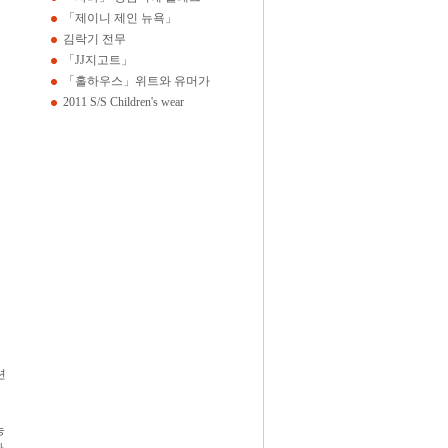
「제이니 제인 뉴욕」
김락기 전무
「JJ지고트」
「홀하우스」위트와 유머가
2011 S/S Children's wear
션
능