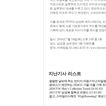
적인 포멀룩을 제안했다면, 이번 17 SS 
자연스러운 실루엣과 도시적인 라이프스타일에
한 실루엣이 대세를 이루고 있다. 전반적으로
더해진 리조트 무드가 제안된다. 스트리티하
이를 토대로 PFIN의 남성복 세미나에서는 뉴욕
존에서 함께 사용 가능한 6개의 무드를 제안할
기획에 있어 새로운 아이디어를 제시할 전망이다
일시: 2016년 7월 14일(목) 오후 2:00 총 1회
장소: 삼성동 섬유센터 3층 이벤트홀
문의: 마케팅팀 02-3442-4235~6 /
www.firstvie
지난기사 리스트
.
쌀쌀한 날씨에 부는 빈티지 바람 F/W스타일
.
랑세스가 제안하는 2020/21 가을∙겨울 가죽 
.
2016 F/W Men’s Collection Trend
[16-03-02]
.
2015 F/W 남성복 컬렉션 트렌드
[15-03-09]
.
젊고, 스타일리시해진 ‘러닝(Running)’ 패션
[