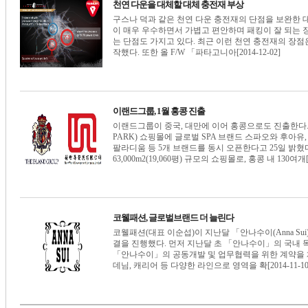
천연 다운을 대체할 대체 충전재 부상
구스나 덕과 같은 천연 다운 충전재의 단점을 보완한 
이 매우 우수하면서 가볍고 편안하며 패킹이 잘 되는 
는 단점도 가지고 있다. 최근 이런 천연 충전재의 장
작했다. 또한 올 F/W 「파타고니아[2014-12-02]
이랜드그룹, 1월 홍콩 진출
이랜드그룹이 중국, 대만에 이어 홍콩으로도 진출한다.
PARK) 쇼핑몰에 글로벌 SPA 브랜드 스파오와 후아
팔라디움 등 5개 브랜드를 동시 오픈한다고 25일 밝혔
63,000m2(19,060평) 규모의 쇼핑몰로, 홍콩 내 130여개[20
코웰패션, 글로벌브랜드 더 늘린다
코웰패션(대표 이순섭)이 지난달 「안나수이(Anna Sui
결을 진행했다. 먼저 지난달 초 「안나수이」의 국내 
「안나수이」의 공동개발 및 업무협력을 위한 계약을 
데님, 캐리어 등 다양한 라인으로 영역을 확[2014-11-10