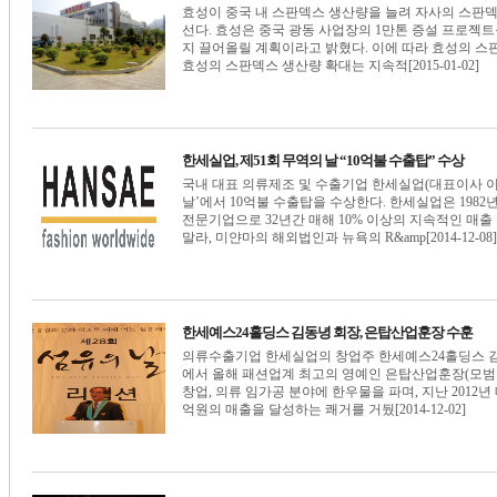
효성이 중국 내 스판덱스 생산량을 늘려 자사의 스판덱스 브
선다. 효성은 중국 광동 사업장의 1만톤 증설 프로젝
지 끌어올릴 계획이라고 밝혔다. 이에 따라 효성의 스
효성의 스판덱스 생산량 확대는 지속적[2015-01-02]
한세실업, 제51회 무역의 날 “10억불 수출탑” 수상
국내 대표 의류제조 및 수출기업 한세실업(대표이사 이
날’에서 10억불 수출탑을 수상한다. 한세실업은 1982
전문기업으로 32년간 매해 10% 이상의 지속적인 매출
말라, 미얀마의 해외법인과 뉴욕의 R&amp[2014-12-08]
한세예스24홀딩스 김동녕 회장, 은탑산업훈장 수훈
의류수출기업 한세실업의 창업주 한세예스24홀딩스 김동녕
에서 올해 패션업계 최고의 영예인 은탑산업훈장(모범 경
창업, 의류 임가공 분야에 한우물을 파며, 지난 2012년 
억원의 매출을 달성하는 쾌거를 거뒀[2014-12-02]