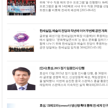
위해 ‘우수 직원 해외 연수 프로그램’을 진행했다. &#82
프로그램은 올 해 14번째로 사내 우수 직원 20명을 선
트렌드를 비롯해 전세계 패션에 [2015-06-02]
한세실업, 예술의 전당과 작년에 이어 두번째 공연 개최
글로벌 패션기업 한세실업(부회장 이용백)이 후원하는 ‘
에서 열렸다. ‘문화햇살콘서트’는 평소 문화를 접하기
함께 나누기 위해 한세실업과 예술의 전당이 후원하는 
공연 당일에는 한세실업 임직원 50여[2015-05-18]
[인사] 효성, 2015 정기 임원인사 단행
효성이 15일 2015년 정기 임원 인사를 단행, 총 36
라 글로벌 경쟁력 제고, 신성장동력 육성, 책임경영의 
을 발탁했다. 이번에 승진한 중국 스판덱스 총괄 황윤
재임하며 스판덱스의 지속적인 실적 확대와[2015-01-15
효성, ‘크레오라 (creora®)’생산량 확대 통해 전 세계 인구 