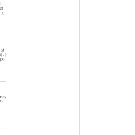
,
바람
 소
 선
하기
비자
try
%가