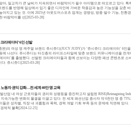
맞아, 일교차가 큰 날씨가 지속되면서 바람막이가 필수 아이템으로 떠오르고 있다. 특히
트렌드를 반영해 일상에서 입기 좋은 디자인에 가벼운 착용감과 높은 기능성을 갖춘 
높아지고 있는 것. 이에 2025년 아웃도어스포츠 업계는 경량성, 방풍·발수 기능, 친환경
바람막이를 선[2025-03-28]
 크리에이터’ 6인 선발
완)의 여성 영 캐주얼 브랜드 쥬시쥬디(JUCY JUDY)가 ‘쥬시쥬디 크리에이터’ 6인을
활동에 나선다. 쥬시쥬디는 타깃층의 라이프스타일에 맞춘 브랜드 커뮤니케이션을 전개
리에이터’를 출범했다. 선발된 크리에이터들과 함께 선보이는 다양한 패션 콘텐츠로 소
 쥬시쥬디[2025-03-28]
성 노동자 권익 강화…전 세계 40만 명 교육
신발산업 내 여성 근로자들의 권리와 성평등을 증진하고자 설립된 RISE(Reimagining Indus
uality)가 지속가능한 변화의 물결을 이끌고 있다. 전 세계 패션산업 종사자 약 6천만 명 중 75
이들은 성차별, 직장 내 괴롭힘과 폭력, 경력 개발 기회 부족 등의 문제에 직면해 있다.
경제적 불확[2024-12-25]