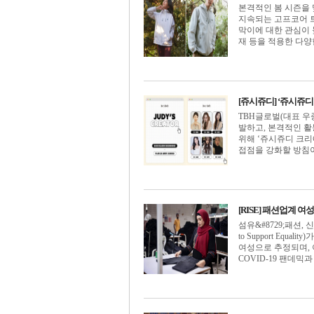
본격적인 봄 시즌을 
지속되는 고프코어 
막이에 대한 관심이 
재 등을 적용한 다양한 
[쥬시쥬디] ‘쥬시쥬디
TBH글로벌(대표 우종
발하고, 본격적인 
위해 ‘쥬시쥬디 크
접점을 강화할 방침이다.
[RISE] 패션업계 여
섬유&#8729;패션, 
to Support Eq
여성으로 추정되며, 
COVID-19 팬데믹과 