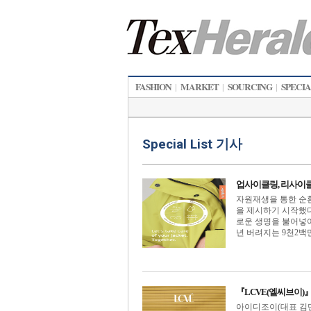
FASHION
MARKET
SOURCING
SPECI
|
|
|
Special List 기사
업사이클링, 리사이클링에
자원재생을 통한 순
을 제시하기 시작했
로운 생명을 불어넣
년 버려지는 9천2백만 
『LCVE(엘씨브이)
아이디조이(대표 김만