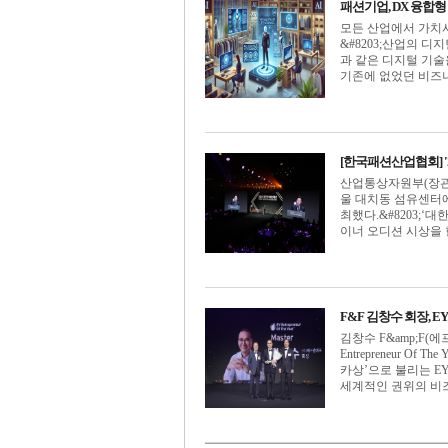
패션기업, DX 융합
모든 산업에서 가치사슬(V
&#8203;산업의 디지
과 같은 디지털 기
기존에 없었던 비즈니스를
[한국패션산업협회] '
산업통상자원부(장관 안
울 대치동 섬유센터에
최했다.&#8203;
이너 오디션 시상을 한자
F&F 김창수 회장, 
김창수 F&amp;F(
Entrepreneur O
카상’으로 불리는 E
세계적인 권위의 비즈니스