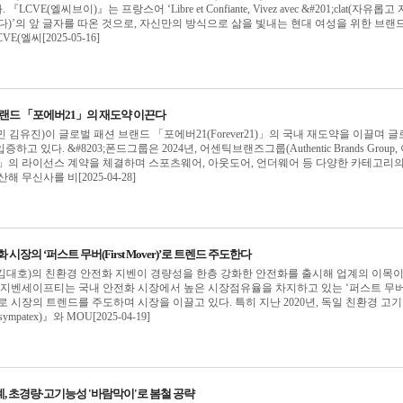
VE(엘씨브이)』는 프랑스어 ‘Libre et Confiante, Vivez avec &#201;clat(자유롭고
다)’의 앞 글자를 따온 것으로, 자신만의 방식으로 삶을 빛내는 현대 여성을 위한 브랜
E(엘씨[2025-05-16]
브랜드 「포에버21」의 재도약 이끈다
김유진)이 글로벌 패션 브랜드 「포에버21(Forever21)」의 국내 재도약을 이끌며 
고 있다. &#8203;폰드그룹은 2024년, 어센틱브랜즈그룹(Authentic Brands Group,
1」의 라이선스 계약을 체결하며 스포츠웨어, 아웃도어, 언더웨어 등 다양한 카테고리의
해 무신사를 비[2025-04-28]
시장의 ‘퍼스트 무버(First Mover)’로 트렌드 주도한다
김대호)의 친환경 안전화 지벤이 경량성을 한층 강화한 안전화를 출시해 업계의 이목이
03;지벤세이프티는 국내 안전화 시장에서 높은 시장점유율을 차지하고 있는 ‘퍼스트 무
)’기업으로 시장의 트렌드를 주도하며 시장을 이끌고 있다. 특히 지난 2020년, 독일 친환경 고
patex)』와 MOU[2025-04-19]
, 초경량·고기능성 '바람막이'로 봄철 공략