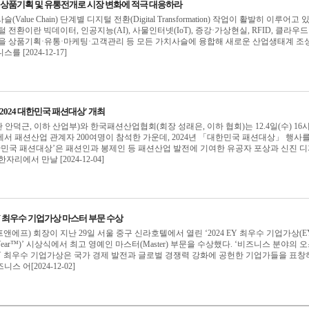
형 상품기획 및 유통전개로 시장 변화에 적극 대응하라
alue Chain) 단계별 디지털 전환(Digital Transformation) 작업이 활발히 이루어고 
털 전환이란 빅데이터, 인공지능(AI), 사물인터넷(IoT), 증강·가상현실, RFID, 클라우드
술을 상품기획·유통·마케팅·고객관리 등 모든 가치사슬에 융합해 새로운 산업생태계 조
 [2024-12-17]
2024 대한민국 패션대상' 개최
덕근, 이하 산업부)와 한국패션산업협회(회장 성래은, 이하 협회)는 12.4일(수) 16시
서 패션산업 관계자 200여명이 참석한 가운데, 2024년 「대한민국 패션대상」 행사를
‘대한민국 패션대상’은 패션인과 봉제인 등 패션산업 발전에 기여한 유공자 포상과 신진 
리에서 만날 [2024-12-04]
EY 최우수 기업가상 마스터 부문 수상
에프앤에프) 회장이 지난 29일 서울 중구 신라호텔에서 열린 ‘2024 EY 최우수 기업가상(E
f The Year™)’ 시상식에서 최고 영예인 마스터(Master) 부문을 수상했다. ‘비즈니스 분야의 
Y 최우수 기업가상은 국가 경제 발전과 글로벌 경쟁력 강화에 공헌한 기업가들을 표창
 어[2024-12-02]