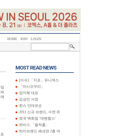
HOME
JOIN
LOGIN
MOST READ NEWS
[이슈] 「지포」유니섹스
「마시모두띠」
다임
 새
양지해 대표
 매
김성민 사장
한스 안데르손
2011 신규 브랜드, 수면 위
영국 백화점 ‘데벤함스’
위비스 「컬쳐콜」
하이브랜드 패션관 2층 여
 포