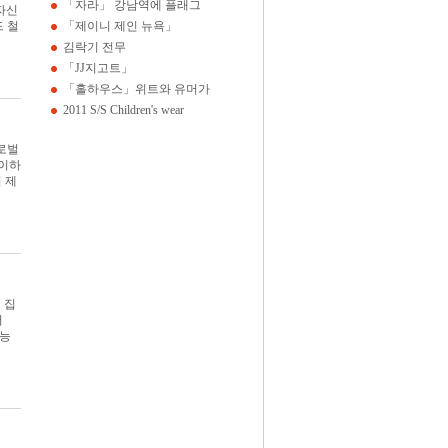
「자라」 강남역에 플래그
 자신
드 철
「제이니 제인 뉴욕」
김락기 전무
「JJ지고트」
「홀하우스」위트와 유머가
2011 S/S Children's wear
글로벌
 이하
 제
 집
버
기능