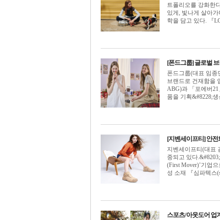
트폴리오를 강화한다. 『LC
있게, 빛나게 살아가
학을 담고 있다. 『LCV
[폰드그룹] 글로벌 
폰드그룹(대표 임종민 
브랜드로 건재함을 입증하
ABG)과 「포에버2
품을 기획&#8228;생산
[지벤세이프티] 안전화 
지벤세이프티(대표 
중되고 있다.&#82
(First Mover
성 소재 『심파텍스(sym
스포츠/아웃도어 업계