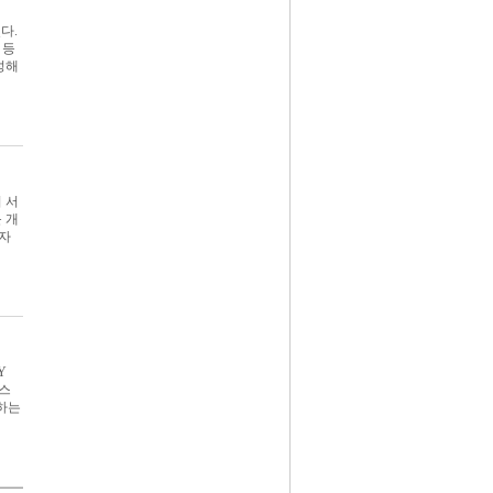
있다.
 등
성해
 서
 개
디자
Y
오스
하는