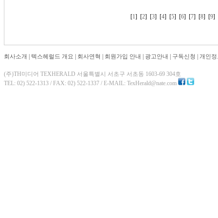
[
1
] [
2
] [
3
] [
4
] [
5
] [
6
] [
7
] [
8
] [
9
회사소개
|
텍스헤럴드 개요
|
회사연혁
|
회원가입 안내
|
광고안내
|
구독신청
|
개인정
(주)TH미디어 TEXHERALD 서울특별시 서초구 서초동 1603-69 304호
TEL: 02) 522-1313 / FAX: 02) 522-1337 / E-MAIL: TexHerald@nate.com