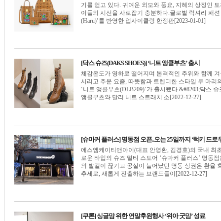
기를 얻고 있다. 귀여운 외모와 풍요, 지혜의 상징인
이들의 시선을 사로잡기 충분하다.글로벌 럭셔리 패션 
(Haru)’를 반영한 업사이클링 한정판[2023-01-01]
[닥스 슈즈(DAKS SHOES)] ‘니트 앵클부츠’ 출시
체감온도가 영하로 떨어지며 본격적인 추위와 함께 겨
시리고 추운 요즘, 따뜻함과 트렌디한 스타일 두 마리의 
‘니트 앵클부츠(DLB209)’가 출시됐다.&#8203;닥스
앵클부츠와 달리 니트 스트래치 소[2022-12-27]
[슈마커 플러스] 명동점 오픈..오는 25일까지 ‘럭키 드로
에스엠케이티앤아이(대표 안영환, 김경호)의 국내 최초
로운 타입의 슈즈 멀티 스토어 ‘슈마커 플러스’ 명동점
의 발길이 끊기고 공실이 늘어났던 명동 상권은 환율
추세로, 새롭게 진출하는 브랜드들이[2022-12-27]
[쿠론] 싱글맘 위한 연말후원행사 ‘위아 굿맘’ 성료