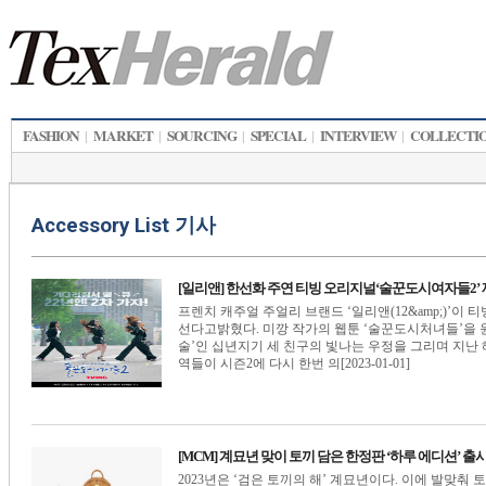
FASHION
MARKET
SOURCING
SPECIAL
INTERVIEW
COLLECTI
|
|
|
|
|
Accessory List 기사
[일리앤] 한선화 주연 티빙 오리지널‘술꾼도시여자들2’
프렌치 캐주얼 주얼리 브랜드 ‘일리앤(12&amp;)’이
선다고밝혔다. 미깡 작가의 웹툰 ‘술꾼도시처녀들’을 
술’인 십년지기 세 친구의 빛나는 우정을 그리며 지난 
역들이 시즌2에 다시 한번 의[2023-01-01]
[MCM] 계묘년 맞이 토끼 담은 한정판 ‘하루 에디션’ 출
2023년은 ‘검은 토끼의 해’ 계묘년이다. 이에 발맞