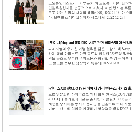
코오롱인더스트리FnC부문(이하 코오롱FnC)이 전개하
연말후원행사를 성공적으로 마쳤다. 이번 행사는 쿠론이 
오고 있는 기업의 사회적 책임(CSR) 활동인 ‘위 아 스테
다. 브랜드 스테디셀러이자 시그니처 [2022-12-27]
[모이나(Moynat)] 홀리데이 시즌 위한 콜라보레이션 컬
파리지앵의 우아한 여행 철학을 담은 프랑스 백 &amp
하여 영국 아티스트 마크 헐드와 협업한 ‘자르뎅 앙글레
연을 뮤즈로 무한한 경이로움과 형언할 수 없는 아름다
크 헐드는 풍부한 상상력과 특유의[2022-12-06]
[컨버스 X클랏(CLOT)] 판다에서 영감 받은 스니커즈 
스트릿 문화의 아이콘으로 자리 잡은 컨버스(CONVER
(CLOT)과 콜라보레이션을 출시한다. 클랏(CLOT)은
개성을 중시하는 동시에 동서양을 연결하며 하나의 문화
여러 브랜드와 협업을 진행하며 영향력을 확장[2022-11-