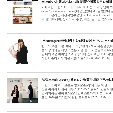
[에스콰이아] 동남아 최대 패션전문쇼핑몰 잘로라 입점
제화브랜드 형지에스콰이아(대표 최병오)가 동남아 최대
(https://www.zalora.com.hk/)에 입점했다고 9일
터넷의 온라인 패션사업부문인 GFG(Global Fashio
다. 말레이시아, 싱가포르, 홍콩, 대만. 필리핀. 인도네시[20
[분크(vunque)] 트렌디한 신상 패딩 라인 선보여… MZ 
핸드백 브랜드 분크(대표 석정혜)가 22FW 시즌을 맞이
롭게 공개되는 패딩 라인은 기존 분크 제품들보다 MZ
된 다채로운 아이템으로 구성되어 있다.수납 시에 자연
타일의 숄더백과 겨울 시즌 머플러나 후[2022-11-09]
[발렉스트라(Valextra)] 갤러리아 명품관 매장 오픈, ‘
이탈리아 럭셔리 브랜드 ‘발렉스트라’의 매장이 갤러리아
칭을 축하하기 위해 배우 이지아와 이동욱이 방문해 
날 이지아는 블랙 드레스에 발렉스트라의 시그니처백 
또한, 독특한 디테일이 담긴 트릭트락 [2022-11-09]