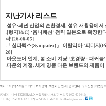
지난기사 리스트
.
섬유•패션 산업의 순환경제, 섬유 재활용에서
.
[형지I&C] ‘옴니패션’ 전략 일본으로 확장한
략
[26-06-05]
.
「심파텍스(Sympatex)」 이탈리아 ‘피디지(Pi
28]
.
아웃도어 업계, 봄 소비 겨냥 ‘초경량 · 패커블
.
다운의 계절, 세계 명품 다운 브랜드의 제품이 
회사소개
|
텍스헤럴드 개요
|
회사연혁
|
회원가입 안내
|
광고안내
|
구독신청
|
개인정
(주)TH미디어 TEXHERALD 서울특별시 서초구 서초동 1603-69 304호
TEL: 02) 522-1313 / FAX: 02) 522-1337 / E-MAIL: TexHerald@nate.com