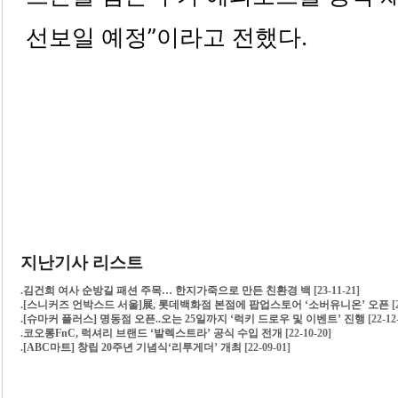
선보일 예정”이라고 전했다.
지난기사 리스트
.
김건희 여사 순방길 패션 주목… 한지가죽으로 만든 친환경 백
[23-11-21]
.
[스니커즈 언박스드 서울]展, 롯데백화점 본점에 팝업스토어 ‘소버유니온’ 오픈
[
.
[슈마커 플러스] 명동점 오픈..오는 25일까지 ‘럭키 드로우 및 이벤트’ 진행
[22-12
.
코오롱FnC, 럭셔리 브랜드 ‘발렉스트라’ 공식 수입 전개
[22-10-20]
.
[ABC마트] 창립 20주년 기념식‘리투게더’ 개최
[22-09-01]