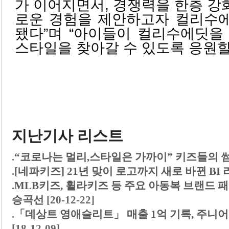
가 이어지면서, 경쟁력을 한층 
로운 경험을 제안하고자 컬리수
됐다”며 “아이들이 컬리수에딧을
스타일을 찾아갈 수 있도록 응원할
지난기사 리스트
.
“코로나는 멀리,스타일은 가까이” 키즈들의 
.
[네파키즈] 21년 맞이 로고까지 새로 바뀐 BI
.
MLB키즈, 휠라키즈 등 주요 아동복 브랜드 
승곡선
[20-12-22]
.
「데상트 영애슬리트」 매출 1억 기록, 주니어
[18-12-09]