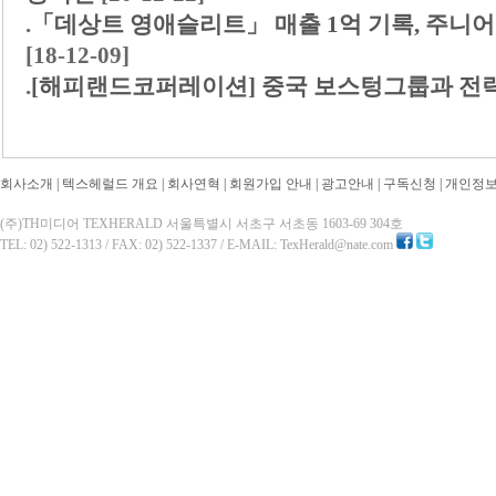
.
「데상트 영애슬리트」 매출 1억 기록, 주니어
[18-12-09]
.
[해피랜드코퍼레이션] 중국 보스텅그룹과 전략
회사소개
|
텍스헤럴드 개요
|
회사연혁
|
회원가입 안내
|
광고안내
|
구독신청
|
개인정
(주)TH미디어 TEXHERALD 서울특별시 서초구 서초동 1603-69 304호
TEL: 02) 522-1313 / FAX: 02) 522-1337 / E-MAIL: TexHerald@nate.com