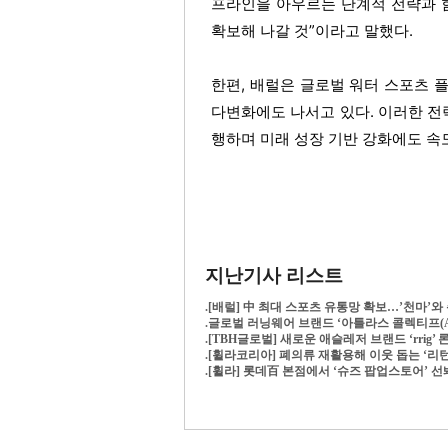
프라인을 아우르는 단계적 전략과 
확보해 나갈 것”이라고 말했다. 
한편, 배럴은 글로벌 워터 스포츠 
다변화에도 나서고 있다. 이러한 전
행하며 미래 성장 기반 강화에도 속
지난기사 리스트
.
[배럴] 中 최대 스포츠 유통망 확보…’천마’
.
글로벌 러닝웨어 브랜드 ‘아틀라스 콜렉티프(ATL
.
[TBH글로벌] 새로운 애슬레저 브랜드 ‘rrig’
.
[휠라코리아] 폐의류 재활용해 이웃 돕는 ‘리턴
.
[휠라] 롯데百 본점에서 ‘슈즈 팝업스토어’ 선봬