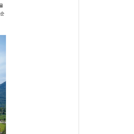
을 
 순