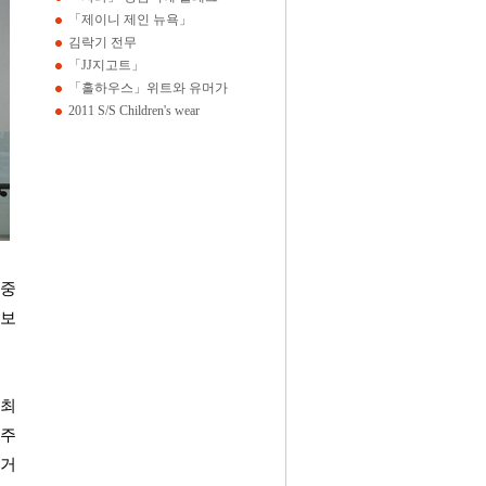
「제이니 제인 뉴욕」
김락기 전무
「JJ지고트」
「홀하우스」위트와 유머가
2011 S/S Children's wear
 중
확보
 최
 주
 거