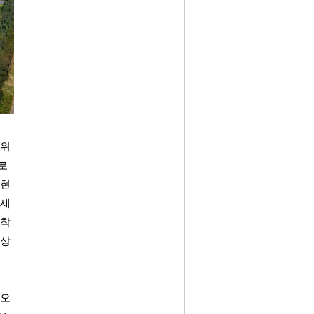
 위
로 
‘현
Z세
 착
 상
 오