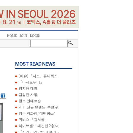
HOME
JOIN
LOGIN
MOST READ NEWS
[이슈] 「지포」유니섹스
「마시모두띠」
양지해 대표
김성민 사장
한스 안데르손
2011 신규 브랜드, 수면 위
영국 백화점 ‘데벤함스’
위비스 「컬쳐콜」
하이브랜드 패션관 2층 여
「자라」 강남역에 플래그