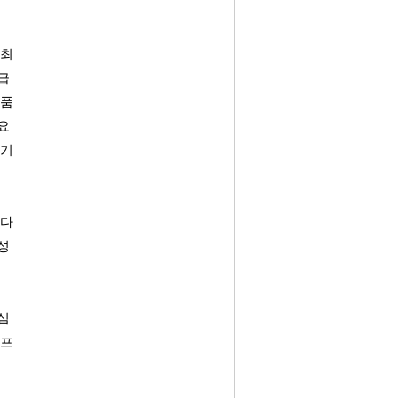
 최
급 
제품
요 
 기
했다
성 
심 
오프