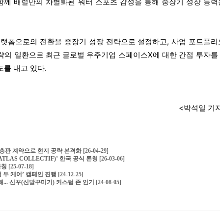
함께 배럴만의 차별화된 워터 스포츠 감성을 통해 중장기 성장 동력
플랫폼으로의 전환을 중장기 성장 전략으로 설정하고, 사업 포트폴리
략의 일환으로 최근 글로벌 우주기업 스페이스X에 대한 간접 투자를
도를 내고 있다.
<박석일 기
와 총판 계약으로 현지 공략 본격화
[26-04-29]
AS COLLECTIF)’ 한국 공식 론칭
[26-03-06]
 론칭
[25-07-18]
 투 케어’ 캠페인 진행
[24-12-25]
... 신꾸(신발꾸미기) 커스텀 존 인기
[24-08-05]