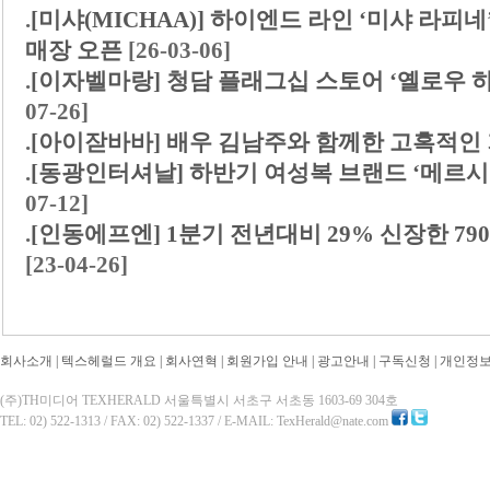
.
[미샤(MICHAA)] 하이엔드 라인 ‘미샤 라피
매장 오픈
[26-03-06]
.
[이자벨마랑] 청담 플래그십 스토어 ‘옐로우
07-26]
.
[아이잗바바] 배우 김남주와 함께한 고혹적인
.
[동광인터셔날] 하반기 여성복 브랜드 ‘메르시
07-12]
.
[인동에프엔] 1분기 전년대비 29% 신장한 790
[23-04-26]
회사소개
|
텍스헤럴드 개요
|
회사연혁
|
회원가입 안내
|
광고안내
|
구독신청
|
개인정
(주)TH미디어 TEXHERALD 서울특별시 서초구 서초동 1603-69 304호
TEL: 02) 522-1313 / FAX: 02) 522-1337 / E-MAIL: TexHerald@nate.com