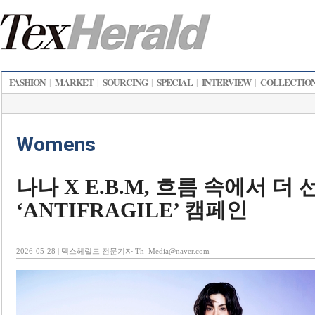
FASHION
MARKET
SOURCING
SPECIAL
INTERVIEW
COLLECTIO
|
|
|
|
|
Womens
나나 X E.B.M, 흐름 속에서 더
‘ANTIFRAGILE’ 캠페인
2026-05-28 | 텍스헤럴드 전문기자 Th_Media@naver.com