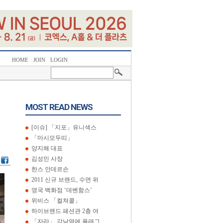
HOME
JOIN
LOGIN
MOST READ NEWS
[이슈] 「지포」유니섹스
「마시모두띠」
양지해 대표
김성민 사장
한스 안데르손
2011 신규 브랜드, 수면 위
영국 백화점 ‘데벤함스’
위비스 「컬쳐콜」
하이브랜드 패션관 2층 여
「자라」 강남역에 플래그