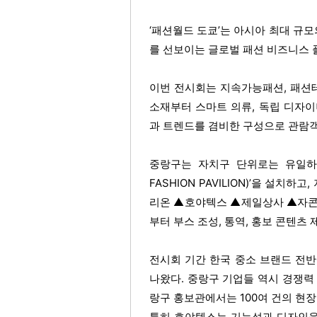
‘패션월드 도쿄’는 아시아 최대 규모
를 선보이는 글로벌 패션 비즈니스 
이번 전시회는 지속가능패션, 패션테
소재부터 스마트 의류, 독립 디자
과 트렌드를 겸비한 구성으로 관람객
중랑구는 자치구 단위로는 유일하게
FASHION PAVILION)’을 설
리온 ▲호야텍스 ▲제일상사 ▲자콘
부터 부스 조성, 통역, 홍보 콘텐츠
전시회 기간 한국 중소 브랜드 전반
나왔다. 중랑구 기업들 역시 경쟁력
랑구 홍보관에서는 100여 건의 현장
특히 호야텍스는 기능성과 디자인을