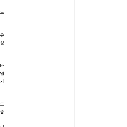
렌드
섬유
신성
K-
▲엘
참가
가도
 중
 씨