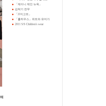
「제이니 제인 뉴욕」
김락기 전무
「JJ지고트」
「홀하우스」위트와 유머가
2011 S/S Children's wear
가해