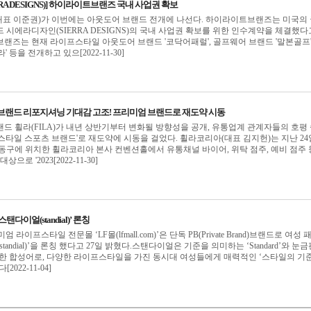
RA DESIGNS)] 하이라이트브랜즈 국내 사업권 확보
표 이준권)가 이번에는 아웃도어 브랜드 전개에 나선다. 하이라이트브랜즈는 미국의 
 시에라디자인(SIERRA DESIGNS)의 국내 사업권 확보를 위한 인수계약을 체결했다
랜즈는 현재 라이프스타일 아웃도어 브랜드 '코닥어패럴', 골프웨어 브랜드 '말본골프'
 등을 전개하고 있으[2022-11-30]
023년 브랜드 리포지셔닝 기대감 고조! 프리미엄 브랜드로 재도약 시동
드 휠라(FILA)가 내년 상반기부터 변화될 방향성을 공개, 유통업계 관계자들의 호평
스타일 스포츠 브랜드'로 재도약에 시동을 걸었다. 휠라코리아(대표 김지헌)는 지난 2
강동구에 위치한 휠라코리아 본사 컨벤션홀에서 유통채널 바이어, 위탁 점주, 예비 점주 
으로 '2023[2022-11-30]
스탠다이얼(standial)’ 론칭
라이프스타일 전문몰 ‘LF몰(lfmall.com)’은 단독 PB(Private Brand)브랜드로 여성 
andial)’을 론칭 했다고 27일 밝혔다.스탠다이얼은 기준을 의미하는 ‘Standard’와 눈
 조합한 합성어로, 다양한 라이프스타일을 가진 동시대 여성들에게 매력적인 ‘스타일의 기
022-11-04]