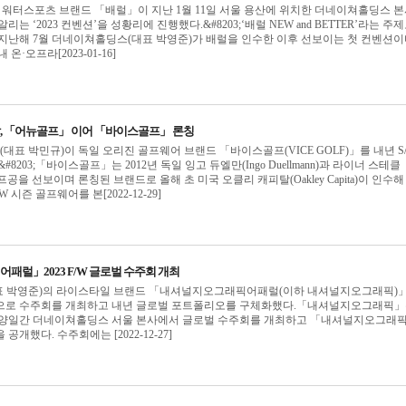
 워터스포츠 브랜드 「배럴」이 지난 1월 11일 서울 용산에 위치한 더네이쳐홀딩스 
는 ‘2023 컨벤션’을 성황리에 진행했다.&#8203;‘배럴 NEW and BETTER’라는 주
지난해 7월 더네이쳐홀딩스(대표 박영준)가 배럴을 인수한 이후 선보이는 첫 컨벤션이
온·오프라[2023-01-16]
 「어뉴골프」 이어 「바이스골프」 론칭
표 박민규)이 독일 오리진 골프웨어 브랜드 「바이스골프(VICE GOLF)」를 내년 S/
8203;「바이스골프」는 2012년 독일 잉고 듀엘만(Ingo Duellmann)과 라이너 스테클
l)이 골프공을 선보이며 론칭된 브랜드로 올해 초 미국 오클리 캐피탈(Oakley Capita)이 인수해
/W 시즌 골프웨어를 본[2022-12-29]
럴」2023 F/W 글로벌 수주회 개최
 박영준)의 라이스타일 브랜드 「내셔널지오그래픽어패럴(이하 내셔널지오그래픽)
으로 수주회를 개최하고 내년 글로벌 포트폴리오를 구체화했다.「내셔널지오그래픽
5일 양일간 더네이쳐홀딩스 서울 본사에서 글로벌 수주회를 개최하고 「내셔널지오그래
을 공개했다. 수주회에는 [2022-12-27]