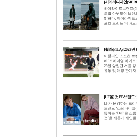
[시에라디자인(SIER
하이라이트브랜즈(대
로벌 아웃도어 브랜드
밝혔다. 하이라이트브
포츠 브랜드 '디아도라'
[휠라(FILA)] 2
이탈리안 스포츠 브랜
에 '프리미엄 라이프
25일 양일간 서울 
유통 및 매장 관계자 대상
[LF몰] 첫 PB브랜드 ‘
LF가 운영하는 프리미엄 
브랜드 ‘스탠다이얼(st
뜻하는 ‘Dial’을
점’을 새롭게 제안한다[2