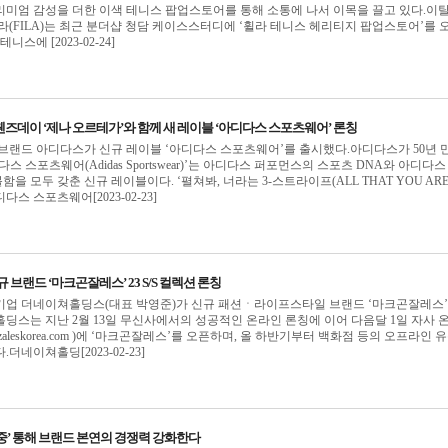
프리미엄 감성을 더한 이색 테니스 팝업스토어를 통해 소통에 나서 이목을 끌고 있다.이
라(FILA)는 최근 분더샵 청담 케이스스터디에 ‘휠라 테니스 헤리티지 팝업스토어’를 
니스에 [2023-02-24]
·웬즈데이 ‘제나 오르테가’와 함께 새 레이블 ‘아디다스 스포츠웨어’ 론칭
브랜드 아디다스가 신규 레이블 ‘아디다스 스포츠웨어’를 출시했다.아디다스가 50년 
스 스포츠웨어(Adidas Sportswear)’는 아디다스 퍼포먼스의 스포츠 DNA와 아디다스
 모두 갖춘 신규 레이블이다. ‘펼쳐봐, 너라는 3-스트라이프(ALL THAT YOU ARE
스 스포츠웨어[2023-02-23]
 브랜드 ‘마크곤잘레스’ 23 S/S 컬렉션 론칭
기업 더네이쳐홀딩스(대표 박영준)가 신규 패션ㆍ라이프스타일 브랜드 ‘마크곤잘레스
딩스는 지난 2월 13일 무신사에서의 성공적인 온라인 론칭에 이어 다음달 1일 자사 
gonzaleskorea.com )에 ‘마크곤잘레스’를 오픈하며, 올 하반기부터 백화점 등의 오프라인 
더네이쳐홀딩[2023-02-23]
중’ 통해 브랜드 본연의 경쟁력 강화한다