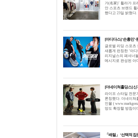
가(名家)’ 휠라가 
안 스포츠 브랜드 휠
했다고 23일 밝혔다. 테
[아디다스] ‘손흥민’
글로벌 리딩 스포츠 
새롭게 런칭한 ‘아디다
리지널스의 패셔너블함을
메시지로 완성된 아디다
[더네이쳐홀딩스] 신규
라이프 스타일 전문
론칭했다. 더네이쳐홀
인몰 ( www.mark
망도 확장할 방침이다.
「배럴」 ‘선택적 집