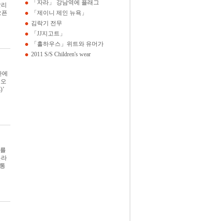
「자라」 강남역에 플래그
탈리
오픈
「제이니 제인 뉴욕」
김락기 전무
「JJ지고트」
「홀하우스」위트와 유머가
2011 S/S Children's wear
만에
 오
)’
’를
온라
유통