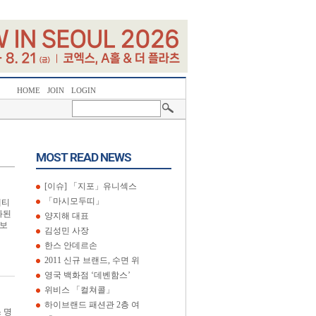
HOME
JOIN
LOGIN
MOST READ NEWS
[이슈] 「지포」유니섹스
「마시모두띠」
에티
화된
양지해 대표
 보
김성민 사장
한스 안데르손
2011 신규 브랜드, 수면 위
영국 백화점 ‘데벤함스’
위비스 「컬쳐콜」
하이브랜드 패션관 2층 여
 명