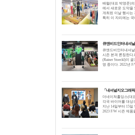
배럴(대표 박영준)의
에서 새로운 도약을 알리
개최된 이날 행사는 
특히 이 자리에는 국내 
큐앤비드인터내셔날,
큐앤드비인터내셔날(대
시즌 본격 론칭한다.&#
(Rainer Stoeck
영 중이다. 2022년 F
「내셔널지오그래픽어패
더네이쳐홀딩스(대표
각국 바이어를 대상
지난 14일부터 1
2023 F/W 시즌 제품